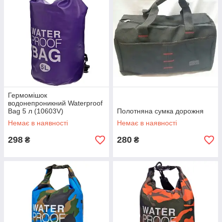
Гермомішок
водонепроникний Waterproof
Bag 5 л (10603V)
Полотняна сумка дорожня
Немає в наявності
Немає в наявності
298
280
₴
₴