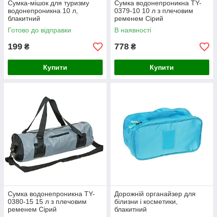
Сумка-мішок для туризму
Сумка водонепроникна TY-
водонепроникна 10 л,
0379-10 10 л з плечовим
блакитний
ременем Сірий
Готово до відправки
В наявності
199
778
₴
₴
Купити
Купити
Сумка водонепроникна TY-
Дорожній органайзер для
0380-15 15 л з плечовим
білизни і косметики,
ременем Сірий
блакитний