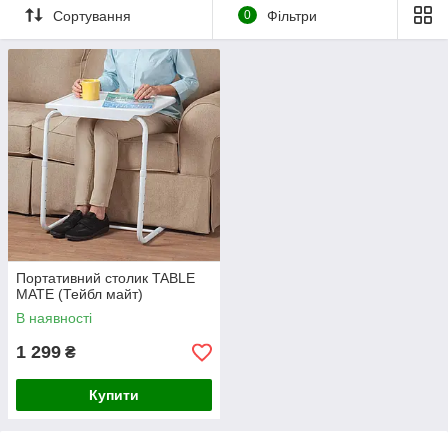
Сортування
0
Фільтри
Портативний столик TABLE
MATE (Тейбл майт)
В наявності
1 299
₴
Купити