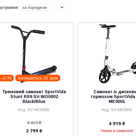
–37%
Залишилось 25 днів
Трюковий самокат SportVida
Самокат із дисков
Stunt RS9 SV-WO0002
тормозом SportVida
Black/Blue
ME0001
SV-WO0002
SV-ME0001
4 419 ₴
4 919 ₴
2 799 ₴
Немає в наявності