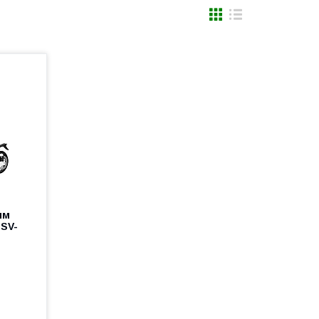
им
 SV-