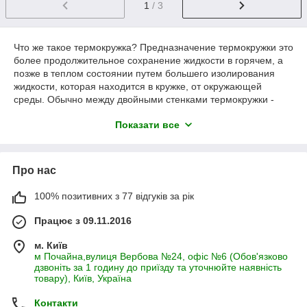
1
/ 3
Что же такое термокружка? Предназначение термокружки это
более продолжительное сохранение жидкости в горячем, а
позже в теплом состоянии путем большего изолирования
жидкости, которая находится в кружке, от окружающей
среды. Обычно между двойными стенками термокружки -
вакуум, который так же позволяет спокойно держать кружку с
Показати все
кипятком в руках ощущая только приятное тепло. Так же
термокружка имеет специальную крышку, которая
достаточно плотно закрывается ,уменьшая тем самым
теплопроводность. Для того ,что бы из термокружки было
Про нас
удобно пить, она имеет специальную поилку, которая
позволяет сохранять тепло и не дает расплескиваться
100% позитивних з 77 відгуків за рік
жидкости во время питья. Нужно помнить, что термокружка
это не термос, ведь она удерживает тепло приблизительно
Працює з 09.11.2016
несколько часов.
м. Київ
В отличие от обычного термоса, кружка термос куда
м Почайна,вулиця Вербова №24, офіс №6 (Обов'язково
более компактна, что позволяет без проблем носить ее с
дзвоніть за 1 годину до приїзду та уточнюйте наявність
собой, например, на пары в университет или на работу.
товару), Київ, Україна
Также она отлично подойдет для путешествий или прогулок с
друзьями в морозную погоду.
Контакти