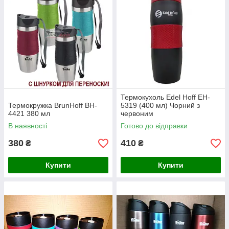
Термокухоль Edel Hoff EH-
Термокружка BrunHoff BH-
5319 (400 мл) Чорний з
4421 380 мл
червоним
В наявності
Готово до відправки
380
410
₴
₴
Купити
Купити