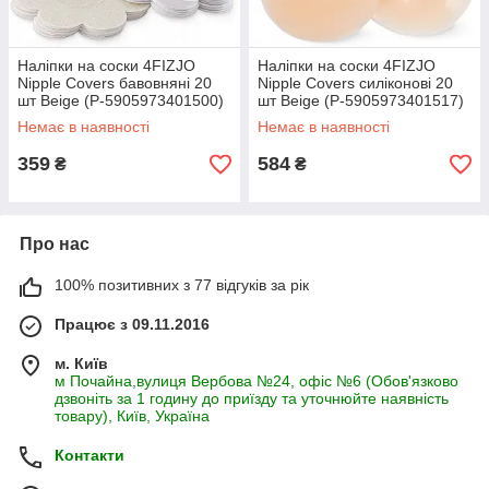
Наліпки на соски 4FIZJO
Наліпки на соски 4FIZJO
Nipple Covers бавовняні 20
Nipple Covers силіконові 20
шт Beige (P-5905973401500)
шт Beige (P-5905973401517)
Немає в наявності
Немає в наявності
359
584
₴
₴
Про нас
100% позитивних з 77 відгуків за рік
Працює з 09.11.2016
м. Київ
м Почайна,вулиця Вербова №24, офіс №6 (Обов'язково
дзвоніть за 1 годину до приїзду та уточнюйте наявність
товару), Київ, Україна
Контакти