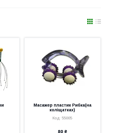
ви
Масажер пластик Рибка(на
коліщатках)
55005
80 ₴