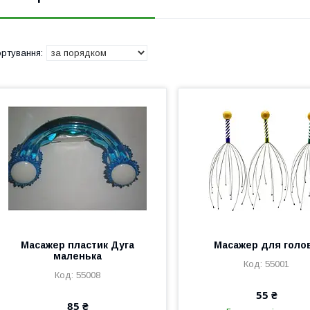
Масажер пластик Дуга
Масажер для голо
маленька
55001
55008
55 ₴
85 ₴