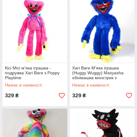
Кісі Місі м'яка іграшка -
Хагі Ваги М'яка іграшка
подружка Хагі Ваги з Poppy
(Huggy Wuggy) Masyasha
Playtime
обнімашка монстрик з
липучками на руках 36см
Немає в наявності
Немає в наявності
329
329
₴
₴