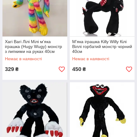
Хагі Вагі Лілі Мілі м'яка
М'яка іграшка Killy Willy Кілі
іграшка (Hugy Wugy) монстр
Віллі горбатий монстр чорний
з липкими на руках 40см
40см
Різноцвітна
Немає в наявності
Немає в наявності
329
450
₴
₴