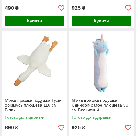
490
925
₴
₴
Купити
Купити
М'яка іграшка подушка Гусь-
М'яка іграшка подушка
обіймусь плюшева 110 см
Єдиноріг-батон плюшева 90
Білий
см Блакитний
Готово до відправки
Готово до відправки
890
925
₴
₴