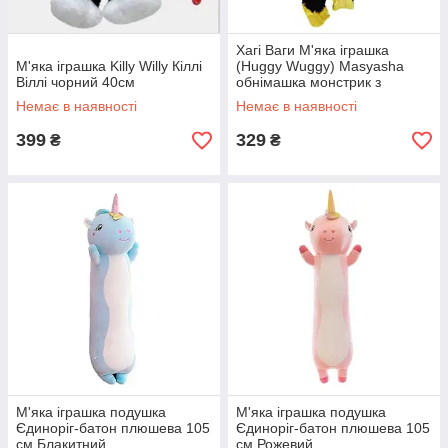
Хагі Ваги М'яка іграшка
М'яка іграшка Killy Willy Кіллі
(Huggy Wuggy) Masyasha
Віллі чорний 40см
обнімашка монстрик з
липучками на руках 36см
Немає в наявності
Немає в наявності
399
329
₴
₴
М'яка іграшка подушка
М'яка іграшка подушка
Єдиноріг-батон плюшева 105
Єдиноріг-батон плюшева 105
см Блакитний
см Рожевий