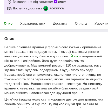
Замовлення під захистом
Доступна доставка
Опис
Характеристики
Доставка
Оплата
Умови п
Опис
Велика плюшева іграшка у формі білого гусака - оригінальна
м'яка іграшка, яка подарує приємні емоції малюкам різного
віку і неодмінно сподобається дорослим.
Його
помаранчевий
ніс та чорні очі роблять його дуже привабливим та
доброзичливим. Має великий розмір - 110 см заввишки, тому
здатна стати чудовим подарунком з будь-якого приводу.
Іграшка зроблена з приємного, екологічно чистого плюшу, не
токсичного та гіпоалергенного, якісні шви гарантують міцність
та довговічність. Наповнювач іграшки - синтепух. На животику
іграшки є невелика таємна застібка-блискавка, завдяки якій
можна вийняти наповнювач для зручності прання.
Ця м'яка іграшка може стати хорошим другом для дитини, яка
любить обійняти м'яку іграшку під час сну чи гри. М'який та