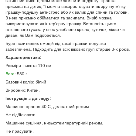
затишний живіт цілком може замінити подушку. Іграшка
приємна на дотик, її можна використовувати як зручну м'яку
іграшку-подушку антистрес або як валик для спини та голови.
З нею приємно обійматися та засипати. Виріб можна
використовувати як інтер'єрну іграшку. Встановіть цього
плюшевого гусака у своє улюблене крісло, куточок, ліжко чи
диван, як Вам подобається.
Буря позитивних емоцій від такої іграшки-подушки
забезпечена. Підходить для всіх вікових груп старше 3-х років.
Характеристики:
Розміри: висота 110 см
Вага
: 580 г
Базовий колір: білий
Виробник: Китай.
Інструкція з догляду:
Машинне прання 40 С, делікатний режим.
Не відбілювати.
Машинне сушіння, низькотемпературний режим.
Не прасувати.