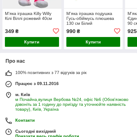
М'яка іграшка Killy Willy
М'яка іграшка подушка
М'як
Кілі Віллі рожевий 40см
Гусь-обіймусь плюшева
Єдин
130 см Білий
90 с
349
990
925
₴
₴
Купити
Купити
Про нас
100% позитивних з 77 відгуків за рік
Працює з 09.11.2016
м. Київ
м Почайна,вулиця Вербова №24, офіс №6 (Обов'язково
дзвоніть за 1 годину до приїзду та уточнюйте наявність
товару), Київ, Україна
Контакти
Сьогодні вихідний
Показати весь графік роботи