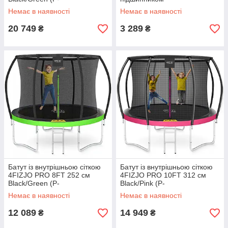
5907739314185)
Немає в наявності
Немає в наявності
20 749
3 289
₴
₴
Батут із внутрішньою сіткою
Батут із внутрішньою сіткою
4FIZJO PRO 8FT 252 см
4FIZJO PRO 10FT 312 см
Black/Green (P-
Black/Pink (P-
5907739314161)
5907739314604)
Немає в наявності
Немає в наявності
12 089
14 949
₴
₴