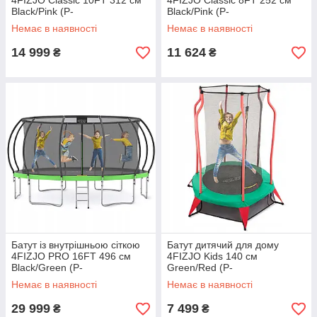
4FIZJO Classic 10FT 312 см
4FIZJO Classic 8FT 252 см
Black/Pink (P-
Black/Pink (P-
5907739314567)
5907739314536)
Немає в наявності
Немає в наявності
14 999
11 624
₴
₴
Батут із внутрішньою сіткою
Батут дитячий для дому
4FIZJO PRO 16FT 496 см
4FIZJO Kids 140 см
Black/Green (P-
Green/Red (P-
5907739319241)
5907739319456)
Немає в наявності
Немає в наявності
29 999
7 499
₴
₴