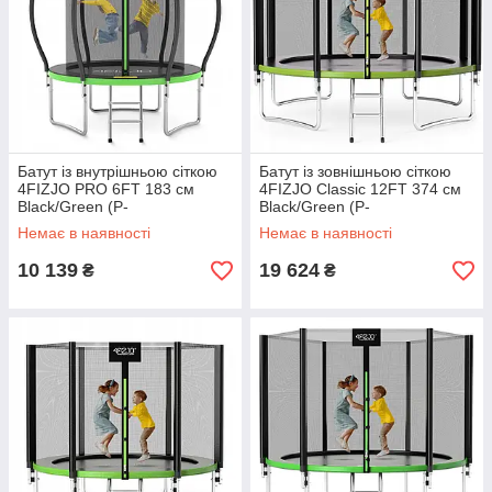
Батут із внутрішньою сіткою
Батут із зовнішньою сіткою
4FIZJO PRO 6FT 183 см
4FIZJO Classic 12FT 374 см
Black/Green (P-
Black/Green (P-
5907739319234)
5907739312914)
Немає в наявності
Немає в наявності
10 139
19 624
₴
₴