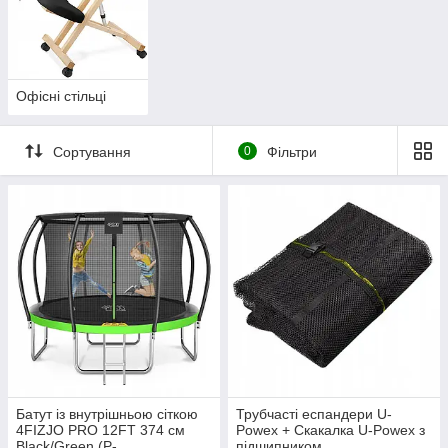
Офісні стільці
Сортування
0
Фільтри
Батут із внутрішньою сіткою
Трубчасті еспандери U-
4FIZJO PRO 12FT 374 см
Powex + Cкакалка U-Powex з
Black/Green (P-
підшипником