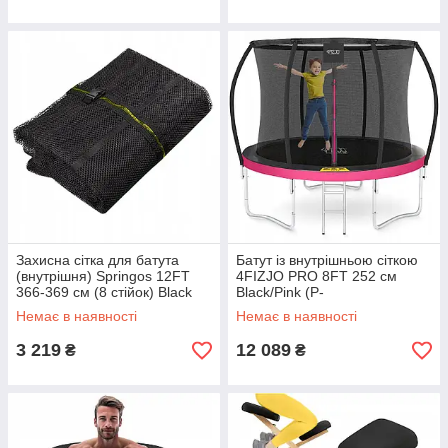
Захисна сітка для батута
Батут із внутрішньою сіткою
(внутрішня) Springos 12FT
4FIZJO PRO 8FT 252 см
366-369 см (8 стійок) Black
Black/Pink (P-
5907739314550)
Немає в наявності
Немає в наявності
3 219
12 089
₴
₴