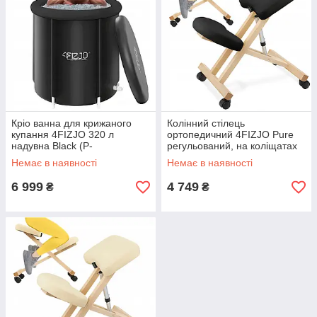
Кріо ванна для крижаного
Колінний стілець
купання 4FIZJO 320 л
ортопедичний 4FIZJO Pure
надувна Black (P-
регульований, на коліщатах
5905973400619)
Black (P-5905973402798)
Немає в наявності
Немає в наявності
6 999
4 749
₴
₴