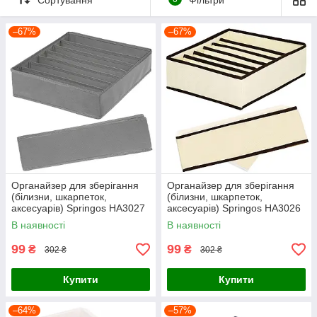
–67%
–67%
Органайзер для зберігання
Органайзер для зберігання
(білизни, шкарпеток,
(білизни, шкарпеток,
аксесуарів) Springos HA3027
аксесуарів) Springos HA3026
В наявності
В наявності
99
99
₴
₴
302 ₴
302 ₴
Купити
Купити
–64%
–57%