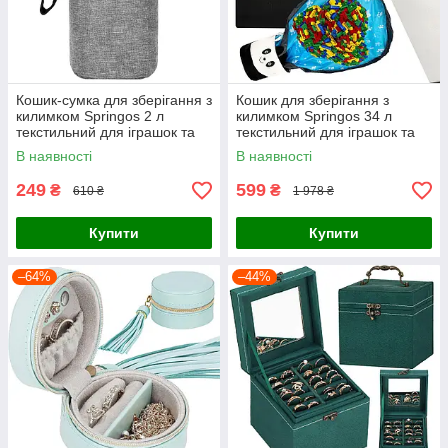
Кошик-сумка для зберігання з
Кошик для зберігання з
килимком Springos 2 л
килимком Springos 34 л
текстильний для іграшок та
текстильний для іграшок та
аксесуарів HA0130
аксесуарів HA0134
В наявності
В наявності
249
599
₴
₴
610 ₴
1 978 ₴
Купити
Купити
–64%
–44%