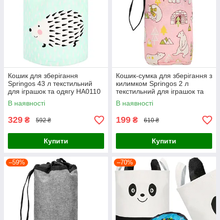
Кошик для зберігання
Кошик-сумка для зберігання з
Springos 43 л текстильний
килимком Springos 2 л
для іграшок та одягу HA0110
текстильний для іграшок та
аксесуарів HA0131
В наявності
В наявності
329
199
₴
₴
592 ₴
610 ₴
Купити
Купити
–59%
–70%