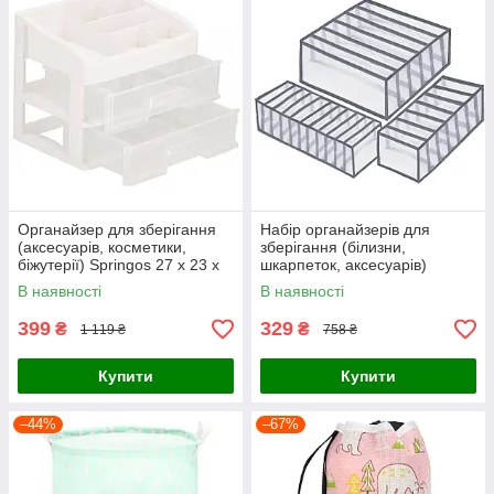
Органайзер для зберігання
Набір органайзерів для
(аксесуарів, косметики,
зберігання (білизни,
біжутерії) Springos 27 x 23 x
шкарпеток, аксесуарів)
20 см HA1090
Springos HA3115
В наявності
В наявності
399
329
₴
₴
1 119 ₴
758 ₴
Купити
Купити
–44%
–67%