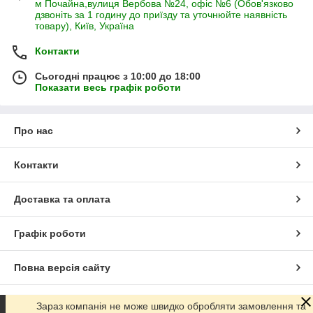
м Почайна,вулиця Вербова №24, офіс №6 (Обов'язково
дзвоніть за 1 годину до приїзду та уточнюйте наявність
товару), Київ, Україна
Контакти
Сьогодні працює з 10:00 до 18:00
Показати весь графік роботи
Про нас
Контакти
Доставка та оплата
Графік роботи
Повна версія сайту
Сайт створено на маркетплейсі
Prom.ua
Зараз компанія не може швидко обробляти замовлення та