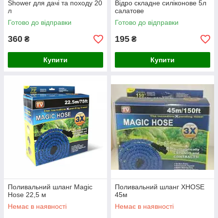
Shower для дачі та походу 20
Відро складне силіконове 5л
л
салатове
Готово до відправки
Готово до відправки
360
195
₴
₴
Купити
Купити
Поливальний шланг Magic
Поливальний шланг XHOSE
Hose 22,5 м
45м
Немає в наявності
Немає в наявності