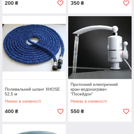
200
350
₴
₴
Проточний електричний
Поливальний шланг XHOSE
кран-водонагрівач
52,5 м
"Посейдон"
Немає в наявності
Немає в наявності
400
550
₴
₴