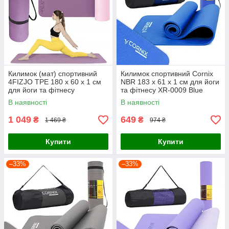
Килимок (мат) спортивний
Килимок спортивний Cornix
4FIZJO TPE 180 x 60 x 1 см
NBR 183 x 61 x 1 cм для йоги
для йоги та фітнесу
та фітнесу XR-0009 Blue
Violet/Pink (P-
В наявності
В наявності
5907739316967)
1 049
649
₴
₴
1 469 ₴
974 ₴
Купити
Купити
–33%
–33%