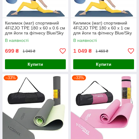
Килимок (мат) спортивний
Килимок (мат) спортивний
4FIZJO TPE 180 x 60 x 0.6 см
4FIZJO TPE 180 x 60 x 1 см
для йоги та фітнесу Blue/Sky
для йоги та фітнесу Blue/Sky
Blue (P-5907739310132)
Blue (P-5907739317094)
В наявності
В наявності
699
1 049
₴
₴
1 049 ₴
1 469 ₴
Купити
Купити
–33%
–33%