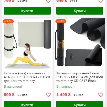
799
649
₴
₴
1 199 ₴
974 ₴
Купити
Купити
–33%
–23%
Килимок (мат) спортивний
Килимок спортивний Cornix
4FIZJO TPE 180 x 60 x 0.6 см
PU 183 x 68 x 0.4 см для йоги
для йоги та фітнесу
та фітнесу XR-0317 Black
Grey/Black (P-
В наявності
В наявності
5907739317100)
699
1 499
₴
₴
1 049 ₴
1 949 ₴
Купити
Купити