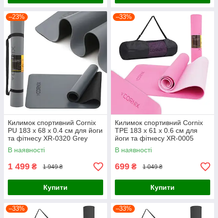
–23%
–33%
Килимок спортивний Cornix
Килимок спортивний Cornix
PU 183 x 68 x 0.4 см для йоги
TPE 183 x 61 x 0.6 см для
та фітнесу XR-0320 Grey
йоги та фітнесу XR-0005
Pink/Rose
В наявності
В наявності
1 499
699
₴
₴
1 949 ₴
1 049 ₴
Купити
Купити
–33%
–33%