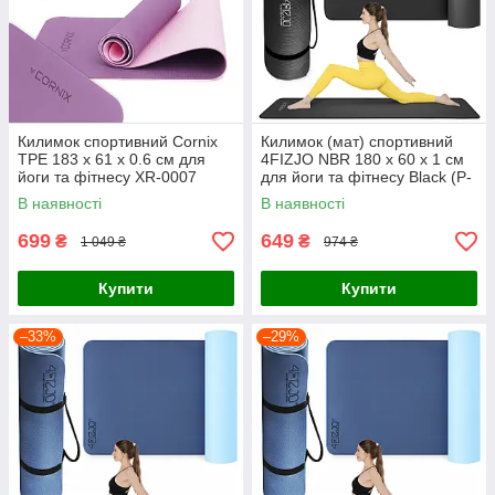
Килимок спортивний Cornix
Килимок (мат) спортивний
TPE 183 x 61 x 0.6 см для
4FIZJO NBR 180 x 60 x 1 см
йоги та фітнесу XR-0007
для йоги та фітнесу Black (P-
Plum/Rose
5907222931462)
В наявності
В наявності
699
649
₴
₴
1 049 ₴
974 ₴
Купити
Купити
–33%
–29%