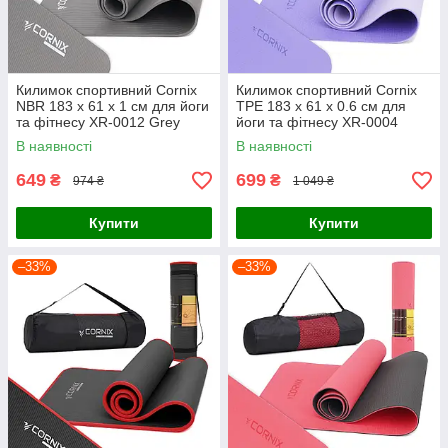
Килимок спортивний Cornix
Килимок спортивний Cornix
NBR 183 x 61 x 1 cм для йоги
TPE 183 x 61 x 0.6 см для
та фітнесу XR-0012 Grey
йоги та фітнесу XR-0004
Violet/Purple
В наявності
В наявності
649
699
₴
₴
974 ₴
1 049 ₴
Купити
Купити
–33%
–33%