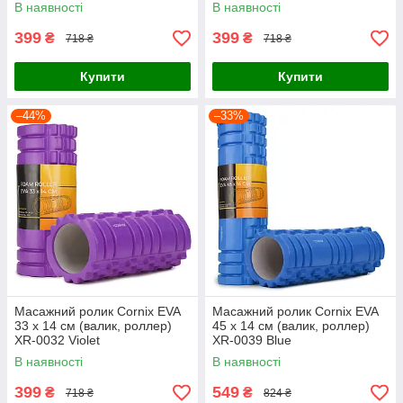
В наявності
В наявності
399
399
₴
₴
718 ₴
718 ₴
Купити
Купити
–44%
–33%
Масажний ролик Cornix EVA
Масажний ролик Cornix EVA
33 x 14 см (валик, роллер)
45 x 14 см (валик, роллер)
XR-0032 Violet
XR-0039 Blue
В наявності
В наявності
399
549
₴
₴
718 ₴
824 ₴