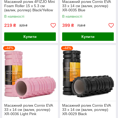
Масажний ролик 4FIZJO Mini
Масажний ролик Cornix EVA
Foam Roller 15 x 5.3 см
33 x 14 см (валик, роллер)
(валик, роллер) Black/Yellow
XR-0035 Blue
(P-5907222931790)
В наявності
В наявності
219
399
₴
₴
329 ₴
718 ₴
Купити
Купити
–44%
–44%
Масажний ролик Cornix EVA
Масажний ролик Cornix EVA
33 x 14 см (валик, роллер)
33 x 14 см (валик, роллер)
XR-0036 Light Pink
XR-0029 Black