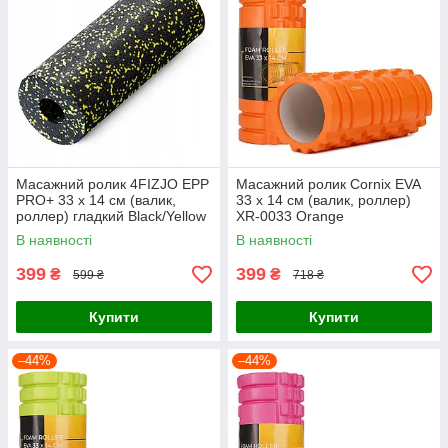
Масажний ролик 4FIZJO EPP
Масажний ролик Cornix EVA
PRO+ 33 x 14 см (валик,
33 x 14 см (валик, роллер)
роллер) гладкий Black/Yellow
XR-0033 Orange
(P-5907222931431)
В наявності
В наявності
399
399
₴
₴
599 ₴
718 ₴
Купити
Купити
–44%
–44%