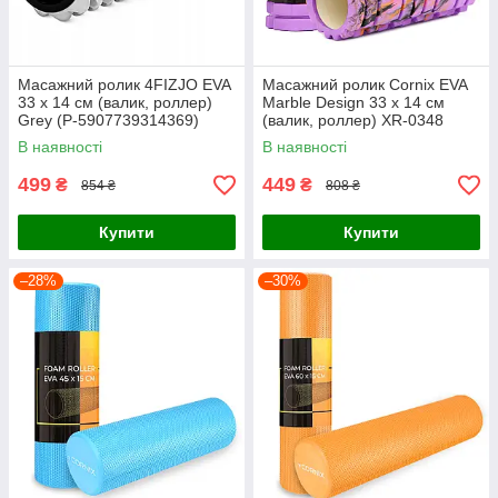
Масажний ролик 4FIZJO EVA
Масажний ролик Cornix EVA
33 x 14 см (валик, роллер)
Marble Design 33 x 14 см
Grey (P-5907739314369)
(валик, роллер) XR-0348
В наявності
В наявності
499
449
₴
₴
854 ₴
808 ₴
Купити
Купити
–28%
–30%