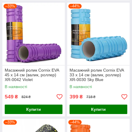
–33%
–44%
Масажний ролик Cornix EVA
Масажний ролик Cornix EVA
45 x 14 см (валик, роллер)
33 x 14 см (валик, роллер)
XR-0042 Violet
XR-0030 Sky Blue
В наявності
В наявності
549
399
₴
₴
824 ₴
718 ₴
Купити
Купити
–33%
–44%