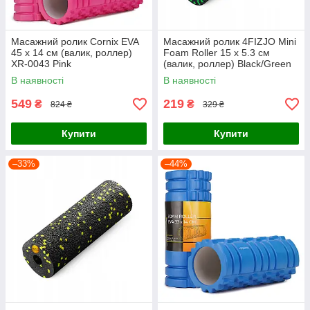
Масажний ролик Cornix EVA
Масажний ролик 4FIZJO Mini
45 x 14 см (валик, роллер)
Foam Roller 15 x 5.3 см
XR-0043 Pink
(валик, роллер) Black/Green
(P-5907222931950)
В наявності
В наявності
549
219
₴
₴
824 ₴
329 ₴
Купити
Купити
–33%
–44%