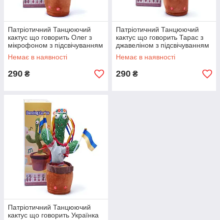
Патріотичний Танцюючий
Патріотичний Танцюючий
кактус що говорить Олег з
кактус що говорить Тарас з
мікрофоном з підсвічуванням
джавеліном з підсвічуванням
32 см співає (Без цензури)
32 см співає (Без цензури)
Немає в наявності
Немає в наявності
повторюшка USB зарядка
повторюшка USB зарядка
290
290
₴
₴
Патріотичний Танцюючий
кактус що говорить Українка