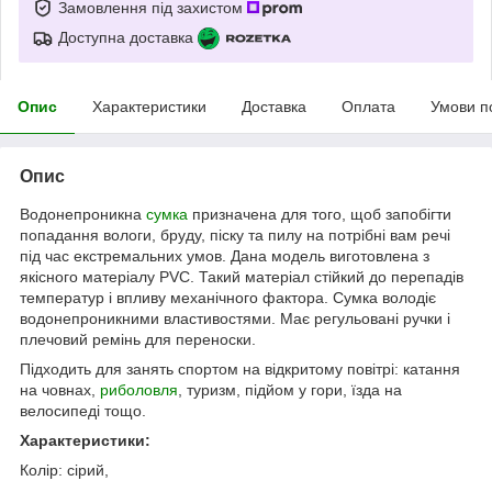
Замовлення під захистом
Доступна доставка
Опис
Характеристики
Доставка
Оплата
Умови п
Опис
Водонепроникна
сумка
призначена для того, щоб запобігти
попадання вологи, бруду, піску та пилу на потрібні вам речі
під час екстремальних умов. Дана модель виготовлена з
якісного матеріалу PVC. Такий матеріал стійкий до перепадів
температур і впливу механічного фактора. Сумка володіє
водонепроникними властивостями. Має регульовані ручки і
плечовий ремінь для переноски.
Підходить для занять спортом на відкритому повітрі: катання
на човнах,
риболовля
, туризм, підйом у гори, їзда на
велосипеді тощо.
Характеристики:
Колір: сірий,