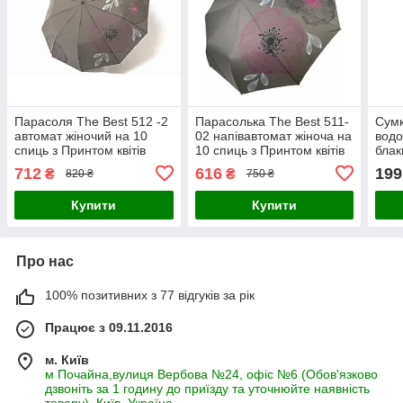
Парасоля The Best 512 -2
Парасолька The Best 511-
Сумк
автомат жіночий на 10
02 напівавтомат жіноча на
водо
спиць з Принтом квітів
10 спиць з Принтом квітів
блак
Сірий
Сіра
712
616
199
₴
₴
820 ₴
750 ₴
Купити
Купити
Про нас
100% позитивних з 77 відгуків за рік
Працює з 09.11.2016
м. Київ
м Почайна,вулиця Вербова №24, офіс №6 (Обов'язково
дзвоніть за 1 годину до приїзду та уточнюйте наявність
товару), Київ, Україна