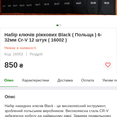
Набір ключів ріжкових Black ( Польща ) 6-
32мм Cr-V 12 штук ( 16002 )
Немає в наявності
Код: 16002
Роздріб
850
₴
Опис
Характеристики
Доставка
Оплата
Умови п
Опис
Набір накидних ключів Black - це високоякісний інструмент,
зроблений польським виробником. Високоякісна сталь CR-V
забезпечує роботу на найвищому рівні. Завдяки правильному