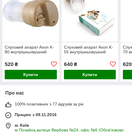
Слуховий апарат Axon K-
Слуховий апарат Axon K-
Слух
80 внутрішньовушний
55 внутрішньовушний
70 в
520
640
620
₴
₴
Купити
Купити
Про нас
100% позитивних з 77 відгуків за рік
Працює з 09.11.2016
м. Київ
м Почайна,вулиця Вербова №24, офіс №6 (Обов'язково