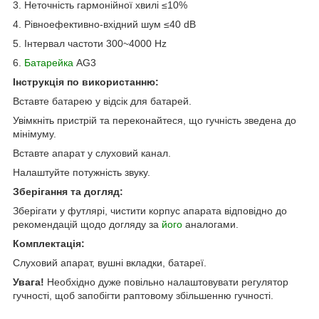
3. Неточність гармонійної хвилі ≤10%
4. Рівноефективно-вхідний шум ≤40 dB
5. Інтервал частоти 300~4000 Hz
6.
Батарейка
AG3
Інструкція по використанню:
Вставте батарею у відсік для батарей.
Увімкніть пристрій та переконайтеся, що гучність зведена до
мінімуму.
Вставте апарат у слуховий канал.
Налаштуйте потужність звуку.
Зберігання та догляд:
Зберігати у футлярі, чистити корпус апарата відповідно до
рекомендацій щодо догляду за
його
аналогами.
Комплектація:
Слуховий апарат, вушні вкладки, батареї.
Увага!
Необхідно дуже повільно налаштовувати регулятор
гучності, щоб запобігти раптовому збільшенню гучності.