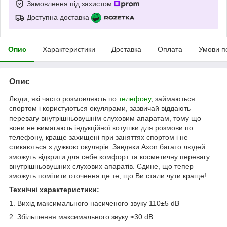
Замовлення під захистом
Доступна доставка
Опис
Характеристики
Доставка
Оплата
Умови п
Опис
Люди, які часто розмовляють по
телефону
, займаються
спортом і користуються окулярами, зазвичай віддають
перевагу внутрішньовушнім слуховим апаратам, тому що
вони не вимагають індукційної котушки для розмови по
телефону, краще захищені при заняттях спортом і не
стикаються з дужкою окулярів. Завдяки Axon багато людей
зможуть відкрити для себе комфорт та косметичну перевагу
внутрішньовушних слухових апаратів. Єдине, що тепер
зможуть помітити оточення це те, що Ви стали чути краще!
Технічні характеристики:
1. Вихід максимального насиченого звуку 110±5 dB
2. Збільшення максимального звуку ≥30 dB