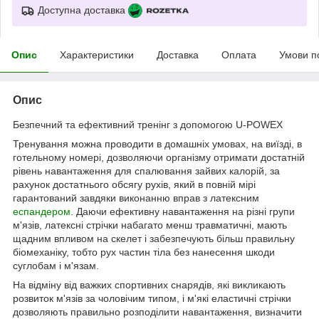
Доступна доставка
Опис
Характеристики
Доставка
Оплата
Умови п
Опис
Безпечний та ефективний тренінг з допомогою U-POWEX
Тренування можна проводити в домашніх умовах, на виїзді, в
готельному номері, дозволяючи організму отримати достатній
рівень навантаження для спалювання зайвих калорій, за
рахунок достатнього обсягу рухів, який в повній мірі
гарантований завдяки виконанню вправ з латексним
еспандером
. Даючи ефективну навантаження на різні групи
м'язів, латексні стрічки набагато менш травматичні, мають
щадним впливом на скелет і забезпечують більш правильну
біомеханіку, тобто рух частин тіла без нанесення шкоди
суглобам і м'язам.
На відміну від важких спортивних снарядів, які викликають
розвиток м'язів за чоловічим типом, і м'які еластичні стрічки
дозволяють правильно розподілити навантаження, визначити