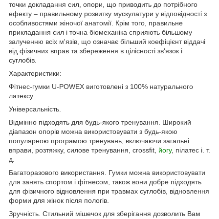
точки докладання сил, опори, що приводить до потрібного
ефекту – правильному розвитку мускулатури у відповідності з
особливостями жіночої анатомії. Крім того, правильне
прикладання сил і точна біомеханіка сприяють більшому
залученню всіх м'язів, що означає більший коефіцієнт віддачі
від фізичних вправ та збереження в цілісності зв'язок і
суглобів.
Характеристики:
Фітнес-гумки U-POWEX виготовлені з 100% натурального
латексу.
Універсальність.
Відмінно підходять для будь-якого тренування. Широкий
діапазон опорів можна використовувати з будь-якою
популярною програмою тренувань, включаючи загальні
вправи, розтяжку, силове тренування, crossfit,
йогу
, пілатес і. т.
д.
Багаторазового використання. Гумки можна використовувати
для занять спортом і фітнесом, також вони добре підходять
для фізичного відновлення при травмах суглобів, відновлення
форми для жінок після пологів.
Зручність. Стильний мішечок для зберігання дозволить Вам