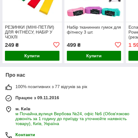
РЕЗИНКИ (МІНІ-ПЕТЛИ)
Набір тканинних гумок для
Еспа
ДЛЯ ФІТНЕСУ, НАБІР У
фітнесу 3 шт.
Powe
ЧОХЛІ
(рез
спор
249
499
1 5
₴
₴
008
Купити
Купити
Про нас
100% позитивних з 77 відгуків за рік
Працює з 09.11.2016
м. Київ
м Почайна,вулиця Вербова №24, офіс №6 (Обов'язково
дзвоніть за 1 годину до приїзду та уточнюйте наявність
товару), Київ, Україна
Контакти