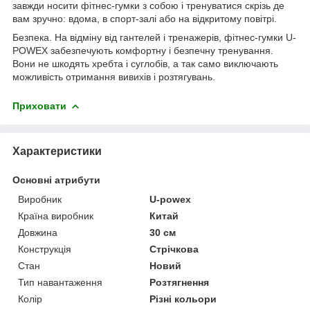
завжди носити фітнес-гумки з собою і тренуватися скрізь де
вам зручно: вдома, в спорт-залі або на відкритому повітрі.
Безпека. На відміну від гантелей і тренажерів, фітнес-гумки U-
POWEX забезпечують комфортну і безпечну тренування.
Вони не шкодять хребта і суглобів, а так само виключають
можливість отримання вивихів і розтягувань.
Приховати
Характеристики
Основні атрибути
Виробник
U-powex
Країна виробник
Китай
Довжина
30 см
Конструкція
Стрічкова
Стан
Новий
Тип навантаження
Розтягнення
Колір
Різні кольори