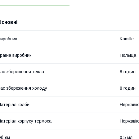
Основні
иробник
Kamille
раїна виробник
Польща
ас збереження тепла
8 годин
ас збереження холоду
8 годин
атеріал колби
Нержавію
атеріал корпусу термоса
Нержавію
б`єм
0.5 мл