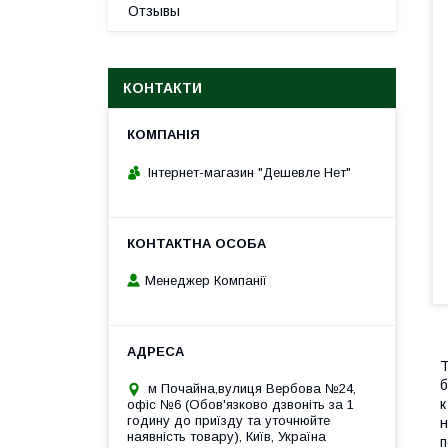
Отзывы
КОНТАКТИ
Інтернет-магазин "Дешевле Нет"
Менеджер Компанії
Т
б
м Почайна,вулиця Вербова №24,
к
офіс №6 (Обов'язково дзвоніть за 1
годину до приїзду та уточнюйте
н
наявність товару), Київ, Україна
п