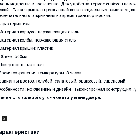
чень медленно и постепенно. Для удобства термос снабжен поилко
укой . Также крышка термоса снабжена специальным замочком , к
ежелательного открывания во время транспортировки.
арактеристики:
атериал корпуса: нержавеющая сталь
атериал колбы: нержавеющая сталь
атериал крышки: пластик
Объем: 500мл
оверхность: матовая
ремя сохранения температуры: 8 часов
арианты цветов: голубой, салатовый, оранжевый, сиреневый
собенности: эксклюзивный дизайн , высокопрочная конструкция , 
Наявність кольорів уточнювати у менеджера.
арактеристики