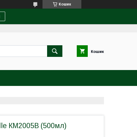
Кошик
и
Кошик
lle КМ2005В (500мл)