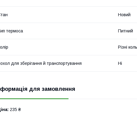
Стан
Новий
ип термоса
Питний
олір
Різні кол
охол для зберігання й транспортування
Ні
нформація для замовлення
іна:
235 ₴