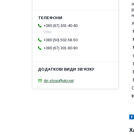
о
р
н
Х
+380 (67) 301-40-40
М
Viber
М
+380 (50) 502-58-50
М
+380 (67) 301-90-90
П
В
В
dn-shop@ukr.net
О
Х