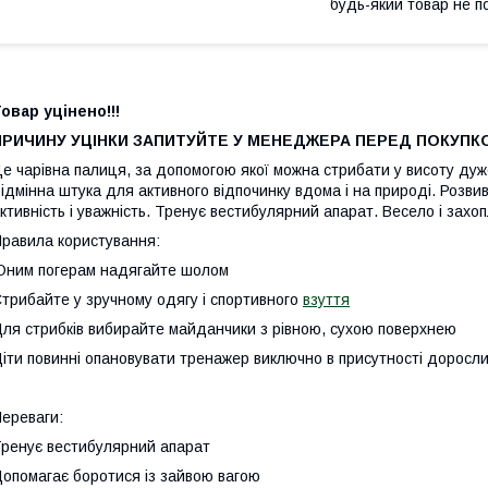
будь-який товар не п
овар уцінено!!!
ПРИЧИНУ УЦІНКИ ЗАПИТУЙТЕ У МЕНЕДЖЕРА ПЕРЕД ПОКУПК
е чарівна палиця, за допомогою якої можна стрибати у висоту ду
ідмінна штука для активного відпочинку вдома і на природі. Розвив
ктивність і уважність. Тренує вестибулярний апарат. Весело і захоп
равила користування:
ним погерам надягайте шолом
трибайте у зручному одягу і спортивного
взуття
ля стрибків вибирайте майданчики з рівною, сухою поверхнею
іти повинні опановувати тренажер виключно в присутності доросли
ереваги:
ренує вестибулярний апарат
опомагає боротися із зайвою вагою