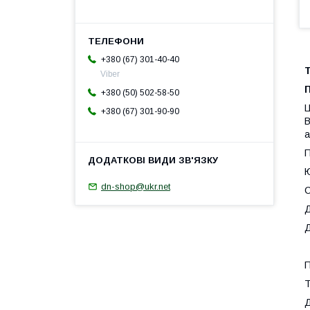
+380 (67) 301-40-40
Т
Viber
+380 (50) 502-58-50
Ц
+380 (67) 301-90-90
В
а
П
Ю
dn-shop@ukr.net
С
Д
Д
П
Т
Д