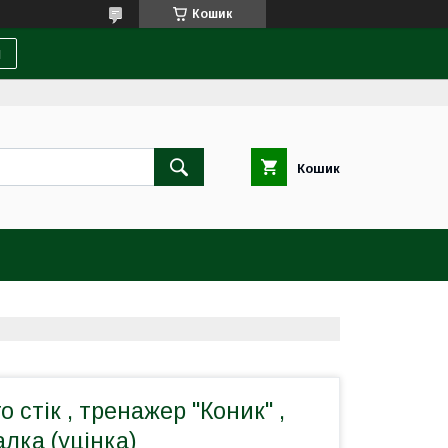
Кошик
и
Кошик
 стік , тренажер "Коник" ,
лка (уцінка)