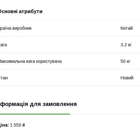
Основні атрибути
раїна виробник
Китай
ага
3.2 кг
аксимальна вага користувача
50 кг
Стан
Новий
нформація для замовлення
іна:
1 550 ₴