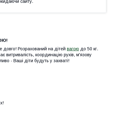
окидаючи сайту.
ОЮ!
же довго! Розрахований на дітей
вагою
до 50 кг.
ає витривалість, координацію рухів, м'язову
ливо - Ваші діти будуть у захваті!
х!