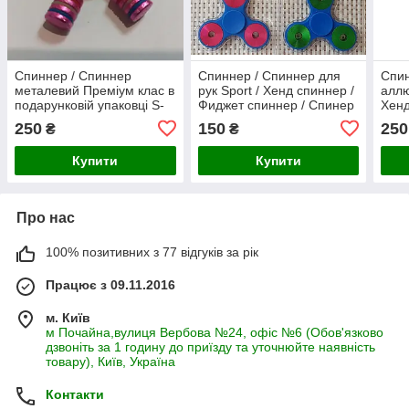
Спиннер / Спиннер
Спиннер / Спиннер для
Спин
металевий Преміум клас в
рук Sport / Хенд спиннер /
аллю
подарунковій упаковці S-
Фиджет спиннер / Спинер
Хенд
19 / Хенд спиннер /
спин
250
150
250
₴
₴
Фиджет спиннер
Купити
Купити
Про нас
100% позитивних з 77 відгуків за рік
Працює з 09.11.2016
м. Київ
м Почайна,вулиця Вербова №24, офіс №6 (Обов'язково
дзвоніть за 1 годину до приїзду та уточнюйте наявність
товару), Київ, Україна
Контакти