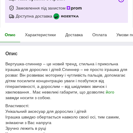
Замовлення під захистом
Доступна доставка
Опис
Характеристики
Доставка
Оплата
Умови п
Опис
Вертушка-спиннер – це новий тренд, стильна і прикольна
іграшка для дорослих і дітей.Спиннер – не просто іграшка для
розваг. Він розвиває моторику і чутливість пальців, допомагає
дітям посилити концентрацію уваги і позбутися від
гіперактивності, а дорослим – від шкідливих звичок і
хвилювання.. Має невеликі габарити, що дозволяє
його
завжди носити з собою.
Властивості:
Унікальний аксесуар для дорослих і дітей
Іграшка швидко обертається навколо своєї осі, тим самим,
знімаючи з Вас напруга
Зручно лежить в руці