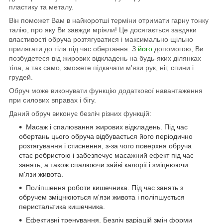
пластику та металу.
Він п
оможет Вам в найкоротші терміни отримати гарну тонку
талію
, про яку Ви завжди мріяли! Це досягається завдяки
властивості обруча розтягуватися і максимально щільно
прилягати до тіла під час обертання. З
його
допомогою, Ви
позбудетеся від жирових відкладень на будь-яких ділянках
тіла, а так само, зможете підкачати м'язи рук, ніг, спини і
грудей.
Обруч може виконувати функцію додаткової навантаження
при силових вправах і бігу.
Даний обруч виконує безліч різних функцій:
Масаж і спалювання жирових відкладень. Під час
обертань цього обруча відбувається його періодично
розтягування і стиснення, з-за чого поверхня обруча
стає ребристою і забезпечує масажний ефект під час
занять, а також спалюючи зайві калорії і зміцнюючи
м'язи живота.
Поліпшення роботи кишечника. Під час занять з
обручем зміцнюються м'язи живота і поліпшується
перистальтика кишечника.
Ефективні тренування. Безліч варіацій змін форми