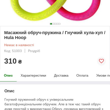
Масажний обруч-пружина / Гнучкий хула-хуп /
Hula Hoop
Немає в наявності
Код: 51003
Роздріб
310
₴
Опис
Характеристики
Доставка
Оплата
Умови п
Опис
Гнучкий пружинний обруч
є універсальним
багатофункціональним обручем.
Але в теж час такий обруч
дуже простий у використанні.
Обруч
-пружина виготовлений з