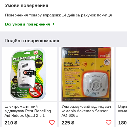
Умови повернення
Повернення товару впродовж 14 днів за рахунок покупця
Всі умови повернення
Подібні товари компанії
Електромагнітний
Ультразвуковий відлякувач
Відл
відлякувач Pest Repelling
комарів Aokeman Sensor
кома
Aid Riddex Quad 2 в 1
AO-606E
210
225
180
₴
₴