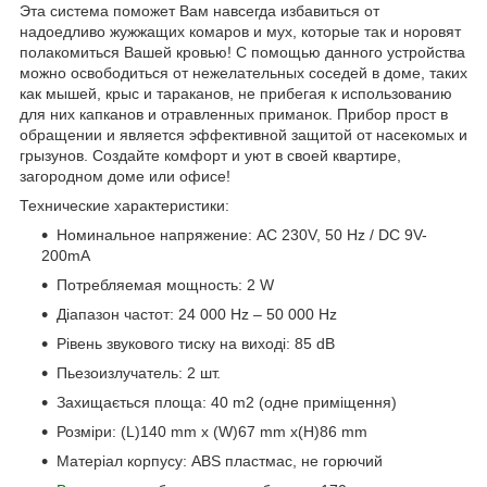
Эта система поможет Вам навсегда избавиться от
надоедливо жужжащих комаров и мух, которые так и норовят
полакомиться Вашей кровью! С помощью данного устройства
можно освободиться от нежелательных соседей в доме, таких
как мышей, крыс и тараканов, не прибегая к использованию
для них капканов и отравленных приманок. Прибор прост в
обращении и является эффективной защитой от насекомых и
грызунов. Создайте комфорт и уют в своей квартире,
загородном доме или офисе!
Технические характеристики:
Номинальное напряжение: AC 230V, 50 Hz / DC 9V-
200mA
Потребляемая мощность: 2 W
Діапазон частот: 24 000 Hz – 50 000 Hz
Рівень звукового тиску на виході: 85 dB
Пьезоизлучатель: 2 шт.
Захищається площа: 40 m2 (одне приміщення)
Розміри: (L)140 mm x (W)67 mm x(H)86 mm
Матеріал корпусу: ABS пластмас, не горючий