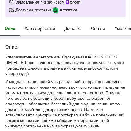
Замовлення під захистом
Доступна доставка
Опис
Характеристики
Доставка
Оплата
Умови п
Опис
Ультразвуковий електронний відлякувач DUAL SONIC PEST
REPELLER призначається для відлякування гризунів і комах з
приміщень шляхом впливу на них сигналу високої частоти
ультразвуку).
У моделі встановлений ультразвуковий генератор з мінливою
частотою випромінювання, внаслідок чого комахи і гризуни не
можуть адаптуватися до певної частоті генератора. Прилад
не створює перешкоди у роботі побутової електронної
апаратури і абсолютно безпечний для людини, за винятком
домашніх хом'яків і декоративних щурів. Не можна
встановлювати пристрій за портьєрами або на поверхнях, які
покриті килимами, іншими м'якими матеріалами, щоб
уникнути поглинання ними ультразвукових хвиль.