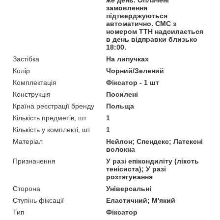
замовлення
підтверджуються
автоматично. СМС з
номером ТТН надсилається
в день відправки близько
18:00.
Застібка
На липучках
Колір
Чорний/Зелений
Комплектація
Фіксатор - 1 шт
Конструкція
Посилені
Країна реєстрації бренду
Польща
Кількість предметів, шт
1
Кількість у комплекті, шт
1
Матеріал
Нейлон; Спендекс; Латексні
волокна
Призначення
У разі епікондиліту (лікоть
тенісиста); У разі
розтягування
Сторона
Універсальні
Ступінь фіксації
Еластичний; М'який
Тип
Фіксатор