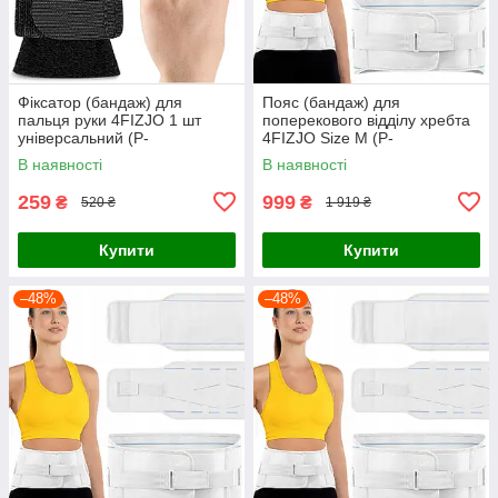
Фіксатор (бандаж) для
Пояс (бандаж) для
пальця руки 4FIZJO 1 шт
поперекового відділу хребта
універсальний (P-
4FIZJO Size M (P-
5907739317476)
5907739317698)
В наявності
В наявності
259
999
₴
₴
520 ₴
1 919 ₴
Купити
Купити
–48%
–48%