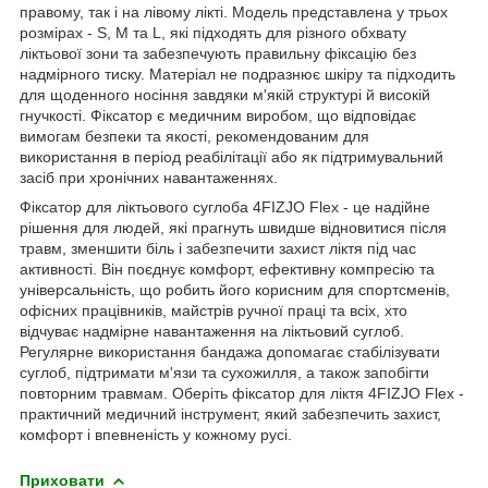
правому, так і на лівому лікті. Модель представлена у трьох
розмірах - S, M та L, які підходять для різного обхвату
ліктьової зони та забезпечують правильну фіксацію без
надмірного тиску. Матеріал не подразнює шкіру та підходить
для щоденного носіння завдяки м'якій структурі й високій
гнучкості. Фіксатор є медичним виробом, що відповідає
вимогам безпеки та якості, рекомендованим для
використання в період реабілітації або як підтримувальний
засіб при хронічних навантаженнях.
Фіксатор для ліктьового суглоба
4FIZJO
Flex - це надійне
рішення для людей, які прагнуть швидше відновитися після
травм, зменшити біль і забезпечити захист ліктя під час
активності. Він поєднує комфорт, ефективну компресію та
універсальність, що робить його корисним для спортсменів,
офісних працівників, майстрів ручної праці та всіх, хто
відчуває надмірне навантаження на ліктьовий суглоб.
Регулярне використання бандажа допомагає стабілізувати
суглоб, підтримати м'язи та сухожилля, а також запобігти
повторним травмам. Оберіть фіксатор для ліктя
4FIZJO
Flex -
практичний медичний інструмент, який забезпечить захист,
комфорт і впевненість у кожному русі.
Приховати