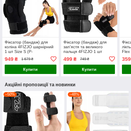
Фіксатор (бандаж) для
Фіксатор (бандаж) для
Фікс
коліна 4FIZJO шарнірний
зап'ястя та великого
лікт
1 шт Size S (P-
пальця 4FIZJO 1 шт
Flex
5907739317605)
універсальний (P-
590
949
499
359
₴
₴
1 679 ₴
749 ₴
5907739317537)
Купити
Купити
Акційні пропозиції та новинки
–50%
–48%