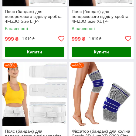
Пояс (бандаж) для
Пояс (бандаж) для
поперекового відділу хребта
поперекового відділу хребта
4FIZJO Size L (P-
4FIZJO Size XL (P-
5907739317704)
5907739317711)
В наявності
В наявності
999
999
₴
₴
1 919 ₴
1 919 ₴
Купити
Купити
–48%
–44%
Пояс (бандаж) для
Фіксатор (бандаж) для коліна
поперекового відділу хребта
Cornix 3D 1 шт XR-0203 Size