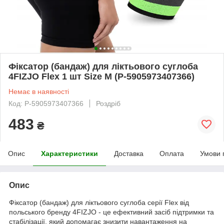
Фіксатор (бандаж) для ліктьового суглоба
4FIZJO Flex 1 шт Size M (P-5905973407366)
Немає в наявності
Код: P-5905973407366
Роздріб
483
₴
Опис
Характеристики
Доставка
Оплата
Умови 
Опис
Фіксатор (бандаж) для ліктьового суглоба серії Flex від
польського бренду
4FIZJO
- це ефективний засіб підтримки та
стабілізації, який допомагає знизити навантаження на