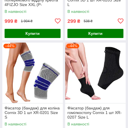
4FIZJO Size XXL (P-
L
5907739318169)
В наявності
В наявності
999
299
₴
₴
1 904 ₴
538 ₴
Купити
Купити
–44%
–44%
Фіксатор (бандаж) для коліна
Фіксатор (бандаж) для
Cornix 3D 1 шт XR-0201 Size
гомілкостопу Cornix 1 шт XR-
S
0207 Size L
В наявності
В наявності