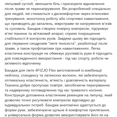
ліктьовий суглоб, зменшити біль і прискорити відновлення
після травм чи перенапруження. Він розроблений спеціально
для людей, які стикаються з дискомфортом через інтенсивні
тренування, монотонну роботу або спортивні навантаження,
що призводять до запалень, мікротравм чи напруження м'язів
та сухожиль. Бандаж створює помірну компресію, підтримує
м'які тканини та зв'язковий апарат, сприяє покращенню
стабільності й контролю рухів. Завдяки цьому він підходить
для лікування синдромів "ліктя тенісиста", реабілітації після
травм, а також профілактики при навантаженнях. Легка
еластична конструкція не обмежує рухливість руки й підходить
для повсякденного використання - під час спорту, роботи чи
активного відпочинку.
Бандаж для ліктя
4FIZJO
Flex виготовлений із комбінації
нейлону, спандексу та латексних волокон, які забезпечують
оптимальну еластичність, м'якість і довговічність матеріалу.
Тканина добре пропускає повітря, запобігаючи перегріванню
та надмірному потовиділенню під час тривалого носіння.
Конструкція доповнена еластичним ремінцем на липучці, який
дозволяє точно регулювати компресію відповідно до
індивідуальних потреб. Бандаж анатомічно адаптується до
форми руки, забезпечуючи щільне й комфортне прилягання,
а універсальна форма дозволяє використовувати його як на