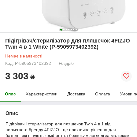
Підігрівач/стерилізатор для пляшечок 4FIZJO
Twin 4 в 1 White (P-5905973402392)
Немає в наявності
Код: P-5905973402392
Роздріб
3 303
₴
Опис
Характеристики
Доставка
Оплата
Умови п
Опис
Підігрівач і стерилізатор для пляшечок Twin 4 в 1 від
польського бренду
4FIZJO -
це практичне рішення для
батьків, які цінують комфорт та безпеку у догляді за малюком.