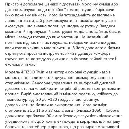
Пристрій допомагає швидко підготувати молочну суміш або
дитяче харчування до потрібної температури, зберігаючи
їхню поживну цінність. Його багатозадачність дозволяє не
лише нагрівати, а й розморожувати, а також стерилізувати
аксесуари, що значно полегшує щоденну рутину. Завдяки
компактній і продуманій конструкції модель не займає багато
місця і завжди готова до використання. Це незамінний
помічник під час нічних годувань, поїздок чи активних днів,
коли кожна хвилина має значення. З його допомогою батьки
отримують простий інструмент, який підвищує комфорт
годування та догляду за дитиною, знімаючи зайвий стрес і
економлячи час.
Модель
4FIZJO
Twin має чотири основні функції: нагрів
молока, нагрів дитячого харчування, розморожування та
стерилізацію. Сенсорне управління та цифровий дисплей
дозволяють легко вибирати потрібний режим і контролювати
процес. Виріб виготовлений із міцного пластику, стійкого до
температур від -20 до +120 градусів, що гарантує
довговічність та безпечне використання. Його розміри
становлять 21 x 11.5 x 27 см, а вага - близько 1050 г. Кабель
довжиною приблизно 90 см забезпечує зручність підключення
у будь-якому місці. У комплект входить картридж для нагріву
баночок та контейнер із кришкою, що розширює можливості