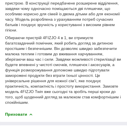
пристрою. В конструкції передбачене розширене відділення,
завдяки чому одночасно поміщаються дві пляшечки, що
особливо корисно для сімей із двома дітьми або для економії
часу. Модель розроблена з урахуванням потреб сучасних
батьків і поєднує зручність у користуванні з високим рівнем
гігієни.
Обираючи пристрій
4FIZJO
4 в 1, ви отримуєте
багатозадачний помічник, який робить догляд за дитиною
простішим і безпечнішим. Він дозволяє швидко забезпечити
малюка теплим і готовим до вживання харчуванням,
зберігаючи ваш час і сили. Завдяки можливості стерилізації ви
будете впевнені у чистоті смочків, пляшечок і аксесуарів, а
функція розморожування допоможе швидко підготувати
заморожені продукти без втрати їхньої цінності. Це
універсальне рішення для кожної сім'ї, яке поєднує
практичність, компактність і простоту використання. Замовте
модель
4FIZJO
Twin вже сьогодні та зробіть перші кроки до
того, щоб щоденний догляд за малюком став комфортнішим і
спокійнішим.
Приховати