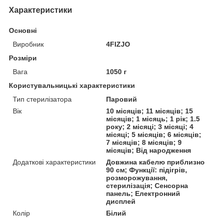
Характеристики
Основні
Виробник
4FIZJO
Розміри
Вага
1050 г
Користувальницькі характеристики
Тип стерилізатора
Паровий
Вік
10 місяців; 11 місяців; 15
місяців; 1 місяць; 1 рік; 1.5
року; 2 місяці; 3 місяці; 4
місяці; 5 місяців; 6 місяців;
7 місяців; 8 місяців; 9
місяців; Від народження
Додаткові характеристики
Довжина кабелю приблизно
90 см; Функції: підігрів,
розморожування,
стерилізація; Сенсорна
панель; Електронний
дисплей
Колір
Білий