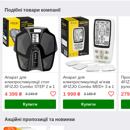
Подібні товари компанії
Апарат для
Апарат для
Прос
електростимуляції стоп
електростимуляції м'язів
4FIZ
4FIZJO Combo STEP 2 в 1
4FIZJO Combo MED+ 3 в 1
руло
(P-5905973404624)
(P-5907739317117)
590
4 399
1 999
279
₴
₴
6 249 ₴
3 185 ₴
Купити
Купити
Акційні пропозиції та новинки
–32%