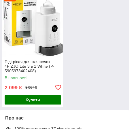
Підігрівач для пляшечок
4FIZJO Lite 3 в 1 White (P-
5905973402408)
В наявності
2 099
₴
3 067 ₴
Купити
Про нас
100% позитивних з 77 відгуків за рік