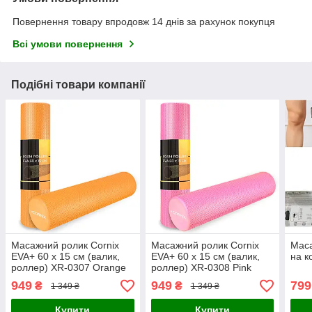
Повернення товару впродовж 14 днів за рахунок покупця
Всі умови повернення
Подібні товари компанії
Масажний ролик Cornix
Масажний ролик Cornix
Маса
EVA+ 60 x 15 см (валик,
EVA+ 60 x 15 см (валик,
на к
роллер) XR-0307 Orange
роллер) XR-0308 Pink
949
949
799
₴
₴
1 349 ₴
1 349 ₴
Купити
Купити