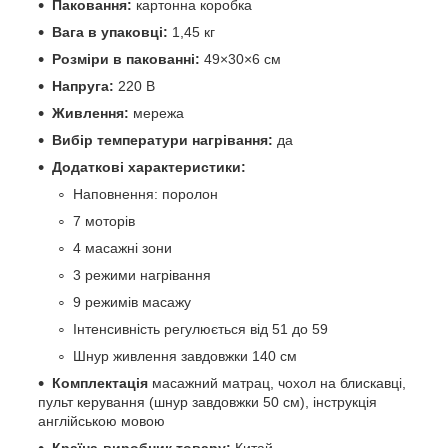
Паковання:
картонна коробка
Вага в упаковці:
1,45 кг
Розміри в пакованні:
49×30×6 см
Напруга:
220 В
Живлення:
мережа
Вибір температури нагрівання:
да
Додаткові характеристики:
Наповнення: поролон
7 моторів
4 масажні зони
3 режими нагрівання
9 режимів масажу
Інтенсивність регулюється від 51 до 59
Шнур живлення завдовжки 140 см
Комплектація
масажний матрац, чохол на блискавці,
пульт керування (шнур завдовжки 50 см), інструкція
англійською мовою