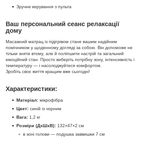
Зручне керування з пульта
Ваш персональний сеанс релаксації
дому
Масажний матрац із підігрівом стане вашим надійним
помічником у щоденному догляді за собою. Він допоможе не
тільки зняти втому, але й поліпшити настрій та загальний
емоційний стан. Просто виберіть потрібну зону, інтенсивність і
температуру — і насолоджуйтеся комфортом.
Зробіть своє життя кращим вже сьогодні!
Характеристики:
Матеріал:
мікрофібра
Цвет:
синій із чорним
Вага:
1,2 кг
Розміри (ДхШхВ):
132×47×2 см
в зоні голови — подушка заввишки 7 см