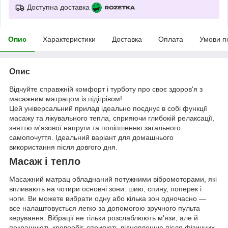
Доступна доставка
Опис
Характеристики
Доставка
Оплата
Умови п
Опис
Відчуйте справжній комфорт і турботу про своє здоров'я з
масажним матрацом із підігрівом!
Цей універсальний прилад ідеально поєднує в собі функції
масажу та лікувального тепла, сприяючи глибокій релаксації,
зняттю м'язової напруги та поліпшенню загального
самопочуття. Ідеальний варіант для домашнього
використання після довгого дня.
Масаж і тепло
Масажний матрац обладнаний потужними вібромоторами, які
впливають на чотири основні зони: шию, спину, поперек і
ноги. Ви можете вибрати одну або кілька зон одночасно —
все налаштовується легко за допомогою зручного пульта
керування. Вібрації не тільки розслаблюють м'язи, але й
покращують кровообіг, сприяють відновленню після фізичних