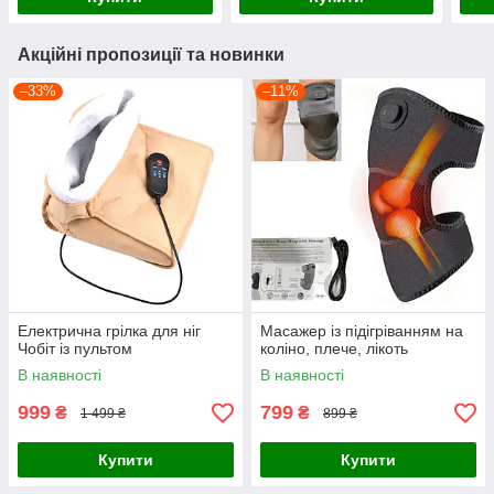
Акційні пропозиції та новинки
–33%
–11%
Електрична грілка для ніг
Масажер із підігріванням на
Чобіт із пультом
коліно, плече, лікоть
В наявності
В наявності
999
799
₴
₴
1 499 ₴
899 ₴
Купити
Купити