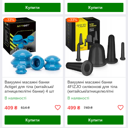
Купити
Купити
–33%
–33%
Вакуумні масажні банки
Вакуумні масажні банки
Actiget для тіла (китайські/
4FIZJO силіконові для тіла
атницелюлітні банки) 4 шт
(китайські/атницелюлітні
ACT0026 Blue
банки) 5 шт Black (P-
В наявності
В наявності
5907739314949)
409
499
₴
₴
614 ₴
749 ₴
Купити
Купити