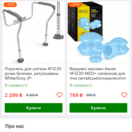
–30%
–23%
Поручень для унітаза 4FIZJO
Вакуумні масажні банки
ручка безпеки, регульована
4FIZJO MED+ силіконові для
White/Grey (P-
тіла (китайські/атницелюлітні
5905973403443)
банки) 4 шт Blue (P-
В наявності
В наявності
5907739312341)
2 299
769
₴
₴
3 303 ₴
999 ₴
Купити
Купити
Про нас