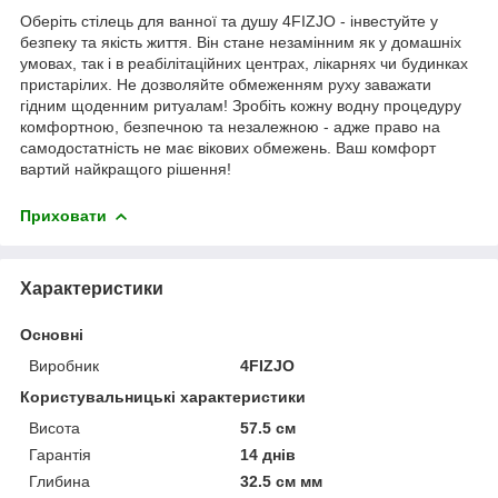
Оберіть стілець для ванної та душу
4FIZJO
- інвестуйте у
безпеку та якість життя. Він стане незамінним як у домашніх
умовах, так і в реабілітаційних центрах, лікарнях чи будинках
пристарілих. Не дозволяйте обмеженням руху заважати
гідним щоденним ритуалам! Зробіть кожну водну процедуру
комфортною, безпечною та незалежною - адже право на
самодостатність не має вікових обмежень. Ваш комфорт
вартий найкращого рішення!
Приховати
Характеристики
Основні
Виробник
4FIZJO
Користувальницькі характеристики
Висота
57.5 см
Гарантія
14 днів
Глибина
32.5 см мм