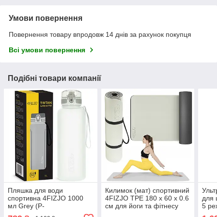
Умови повернення
Повернення товару впродовж 14 днів за рахунок покупця
Всі умови повернення
Подібні товари компанії
Пляшка для води
Килимок (мат) спортивний
Ульт
спортивна 4FIZJO 1000
4FIZJO TPE 180 x 60 x 0.6
для 
мл Grey (P-
см для йоги та фітнесу
5 ре
5905973404273)
Grey/Black (P-
Whit