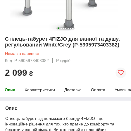
Стілець-табурет 4FIZJO для ванної та душу,
регульований White/Grey (P-5905973403382)
Немає в наявності
Код: P-5905973403382
Роздріб
2 099
₴
Опис
Характеристики
Доставка
Оплата
Умови п
Опис
Стілець-табурет від польського бренду
4FIZJO
- це
інноваційне рішення для тих, хто прагне до комфорту та
безпеки у ванній кімнаті. Виготовлений з водостійких