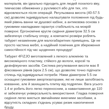
матеріалів, він ідеально підходить для людей похилого віку,
тимчасово обмежених у рухливості або для тих, хто
відновлюється після операцій. Регульована висота (40-57.5
см) дозволяє індивідуально налаштувати положення під будь-
який рівень ванни чи душової кабіни, а антиковзка основа з
гумовими накладками гарантує стабільність на мокрій
поверхні. Ергономічне кругле сидіння діаметром 32.5 см
забезпечує стабільну опору, а компактні розміри роблять
табурет незамінним для малогабаритних приміщень. Це не
просто частина меблі, а надійний помічник для збереження
самостійності під час щоденних процедур!
Табурет
4FIZJO
виготовлений з легкого алюмінію та
високоміцного пластику, стійкого до вологи, корозії та
дезінфікуючих засобів. Система регулювання висоти має 8
фіксованих рівнів (крок 2.5 см), що дозволяє точно підігнати
стілець під індивідуальні потреби. Ніжки діаметром 5.5 см
оснащені гумовими амортизаторами, які не лише запобігають
ковзанню, але й захищають плитку від подряпин. Вага усього
1.4 кг робить його легко переносним, а навантаження до 110
кг забезпечує універсальність використання. Гладка поверхня
сидіння легко миється звичайними миючими засобами, а
відсутність складних з'єднань усуває ризик накопичення
бруду.