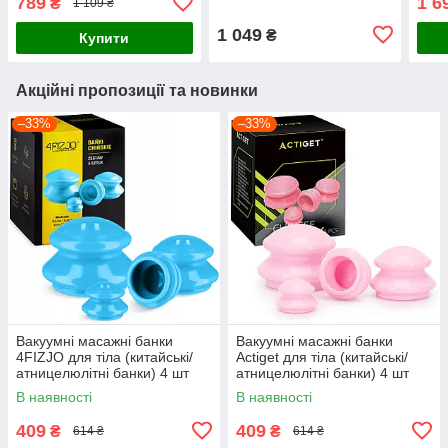
789
1 6
₴
1 109 ₴
5907739317100)
1 049
₴
Купити
Акційні пропозиції та новинки
–33%
–33%
Вакуумні масажні банки
Вакуумні масажні банки
4FIZJO для тіла (китайські/
Actiget для тіла (китайські/
атницелюлітні банки) 4 шт
атницелюлітні банки) 4 шт
Blue (P-5907739312204)
ACT0027 Pink
В наявності
В наявності
409
409
₴
₴
614 ₴
614 ₴