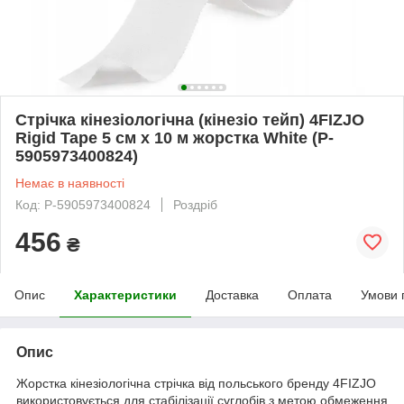
Стрічка кінезіологічна (кінезіо тейп) 4FIZJO
Rigid Tape 5 см x 10 м жорстка White (P-
5905973400824)
Немає в наявності
Код: P-5905973400824
Роздріб
456
₴
Опис
Характеристики
Доставка
Оплата
Умови 
Опис
Жорстка кінезіологічна стрічка від польського бренду
4FIZJO
використовується для стабілізації суглобів з метою обмеження