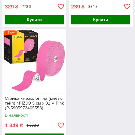
329
239
₴
₴
772 ₴
384 ₴
Купити
Купити
–15%
Стрічка кінезіологічна (кінезіо
тейп) 4FIZJO 5 см x 31 м Pink
(P-5905973405553)
В наявності
1 349
₴
1 592 ₴