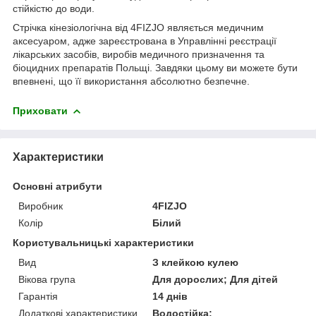
стійкістю до води.
Стрічка кінезіологічна від
4FIZJO
являється медичним
аксесуаром, адже зареєстрована в Управлінні реєстрації
лікарських засобів, виробів медичного призначення та
біоцидних препаратів Польщі. Завдяки цьому ви можете бути
впевнені, що її використання абсолютно безпечне.
Приховати
Характеристики
Основні атрибути
Виробник
4FIZJO
Колір
Білий
Користувальницькі характеристики
Вид
З клейкою кулею
Вікова група
Для дорослих; Для дітей
Гарантія
14 днів
Додаткові характеристики
Водостійка;