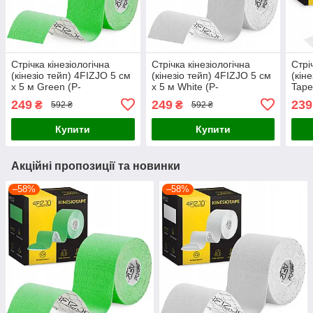
Стрічка кінезіологічна
Стрічка кінезіологічна
Стрі
(кінезіо тейп) 4FIZJO 5 см
(кінезіо тейп) 4FIZJO 5 см
(кін
x 5 м Green (P-
x 5 м White (P-
Tape
5907739315984)
5907739318831)
жорс
249
249
239
₴
₴
592 ₴
592 ₴
590
Купити
Купити
Акційні пропозиції та новинки
–58%
–58%