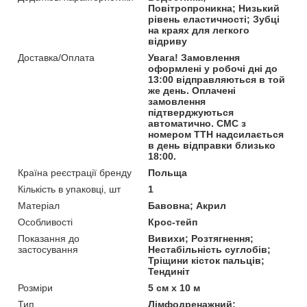
Повітропроникна; Низький
рівень еластичності; Зубці
на краях для легкого
відриву
Доставка/Оплата
Увага! Замовлення
оформлені у робочі дні до
13:00 відправляються в той
же день. Оплачені
замовлення
підтверджуються
автоматично. СМС з
номером ТТН надсилається
в день відправки близько
18:00.
Країна реєстрації бренду
Польща
Кількість в упаковці, шт
1
Матеріал
Бавовна; Акрил
Особливості
Крос-тейп
Показання до
Вивихи; Розтягнення;
застосування
Нестабільність суглобів;
Тріщини кісток пальців;
Тендиніт
Розміри
5 см x 10 м
Тип
Лімфодренажний;