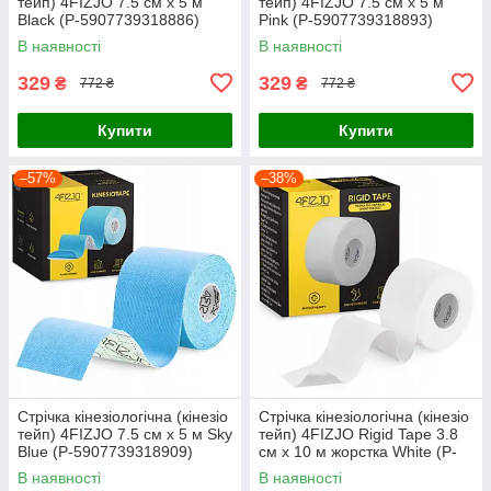
тейп) 4FIZJO 7.5 см x 5 м
тейп) 4FIZJO 7.5 см x 5 м
Black (P-5907739318886)
Pink (P-5907739318893)
В наявності
В наявності
329
329
₴
₴
772 ₴
772 ₴
Купити
Купити
–57%
–38%
Стрічка кінезіологічна (кінезіо
Стрічка кінезіологічна (кінезіо
тейп) 4FIZJO 7.5 см x 5 м Sky
тейп) 4FIZJO Rigid Tape 3.8
Blue (P-5907739318909)
см x 10 м жорстка White (P-
5905973400817)
В наявності
В наявності