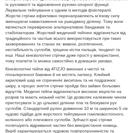
їх рухливості та відновлення рухомо-опорної функції.
Лікувальне тейпування є одним із методів фізіотерапії.
Жорсткі стрічки ефективно перенаправляють м'язову силу
зменшуючи навантаження на ушкоджену ділянку. Тому вони
являються перевіреною альтернативою бандажам та
стабілізаторам. Жорсткий медичний тейпинг відрізняється від
традиційного та частіше всього використовується при таких
захворюваннях та станах як: вивихи, розтягнення,
нестабільність суглобів, тріщини кісток пальців, тендиніт та
інші. Наші кінезіологічні стрічки дуже прості у використанні,
тому поклеїти їх можна самостійно в домашніх умовах.
Кінезіологічні тейпи від
4FIZJO
виконані з чистої та
гіпоалергенної бавовни й не містять латексу. Клейкий
акриловий шар не спричиняє висипань та не подразнює
шкіру, а процес зняття стрічки пройде без зайвих больових
відчуттів. Медичні тейпи відрізняються високою міцністю на
розрив та мають низький натяг. Це дозволяє належним чином
пристосувати їх до цільової ділянки тіла та блокувати рух
суглобів. Стандартний рулон довжиною 10 м та шириною 5 см
чудово підійде для жорсткого тейпування гомілковостопного,
колінного або плечового суглобів. Зубчасті краї стрічки
полегшують відривання частин без використання ножиць.
Виріб характеризується чудовою повітропроникністю та