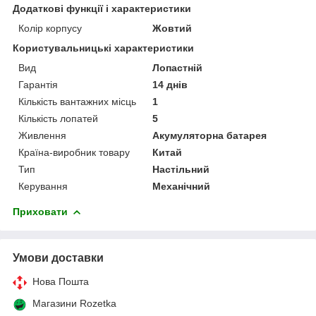
Додаткові функції і характеристики
Колір корпусу
Жовтий
Користувальницькі характеристики
Вид
Лопастній
Гарантія
14 днів
Кількість вантажних місць
1
Кількість лопатей
5
Живлення
Акумуляторна батарея
Країна-виробник товару
Китай
Тип
Настільний
Керування
Механічний
Приховати
Умови доставки
Нова Пошта
Магазини Rozetka