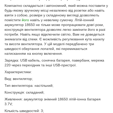
Компактно складається і автономний, який можна поставити у
будь-якому зручному місці незалежно від розетки або навіть
взяти з собою, розміри у складеному вигляді дозволяють
помістити
його
навіть у невелику сумочку. Літій-іонний
акумулятор 18650 не тільки може пропрацювати довгі роки,
конструкція вентилятора дозволяє легко замінити його в разі
потреби. Навіть якщо відключили світло, Вам не доведеться
знемагати від спеки. Є можливість регулювання кута нахилу
та висоти вентилятора. У цій моделі передбачено три
швидкості обертання лопатей, які перемикаються
натисканням на кнопку включення.
Зарядка: USB кабель, сонячна батарея, павербанк, мережа
220 через перехідник та інші USB-пристрої.
Характеристики:
Вид: вентилятор;
Тип вентилятора: настільний;
Конструкція: складаний;
Живлення: акумулятор знімний 18650 літій-іонна батарея
3.7V;
Кількість швидкостей: 3;