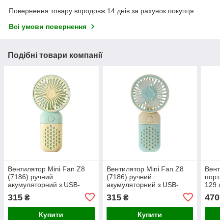
Повернення товару впродовж 14 днів за рахунок покупця
Всі умови повернення
Подібні товари компанії
Вентилятор Mini Fan Z8
Вентилятор Mini Fan Z8
Вент
(7186) ручний
(7186) ручний
порт
акумуляторний з USB-
акумуляторний з USB-
129 
заряджанням Салатовий з
заряджанням Жовтий з
скла
315
315
470
₴
₴
жовтим
салатовим
Купити
Купити