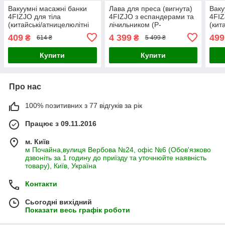
Вакуумні масажні банки
Лава для преса (вигнута)
Ваку
4FIZJO для тіла
4FIZJO з еспандерами та
4FIZ
(китайські/атницелюлітні
лічильником (P-
(кит
банки) 4 шт Blue (P-
5905973401401)
банк
409
4 399
499
₴
₴
614 ₴
5 499 ₴
5907739312204)
590
Купити
Купити
Про нас
100% позитивних з 77 відгуків за рік
Працює з 09.11.2016
м. Київ
м Почайна,вулиця Вербова №24, офіс №6 (Обов'язково
дзвоніть за 1 годину до приїзду та уточнюйте наявність
товару), Київ, Україна
Контакти
Сьогодні вихідний
Показати весь графік роботи