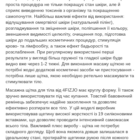
проста процедура не тільки покращує стан шкіри, але й
сприяє виведенню токсинів з організму та покращенню
самопочуття. Найбільш важливі ефекти від використання:
відлущування омертвілої шкіри (натуральний пілінг),
розгладжування та зміцнення шкіри, поліпшення її кольору,
зменшення видимості целюліту, очищення пор, підготовка
шкіри до подальших косметичних процедур, стимуляція
крово- та лімфообігу, а також ефект бадьорості та
розслаблення. При регулярному використанні перші
результати у вигляді більш пружної та гладкої шкіри буде
видно вже через 1-2 тижні. Для виконання масажу щіткою не
потрібні жодні додаткові косметичні засоби чи пристосування -
потрібна лише щітка, якою необхідно ретельно масажувати та
стимулювати тіло.
Масажна щітка для тіла від
4FIZJO
має круглу форму. Її також
зручно використовувати під час купання. Товстий
бавовняний
ремінець
забезпечує надійне захоплення та дозволяє
ефективно розтирати все тіло. У цій моделі виробник
використовував щетину
високої жорсткості
із 19 силіконовими
вставками, що дозволяє проводити інтенсивний самомасаж
всього тіла. Важливий плюс виробу - щітка не потребує
складного догляду. Щоб вона якомога довше залишалася в
ідеальному стані, протирайте щетинки рукою після кожного