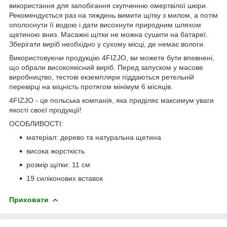
використання для запобігання скупченню омертвілої шкіри.
Рекомендується раз на тиждень вимити щітку з милом, а потім
ополоснути її водою і дати висохнути природним шляхом
щетиною вниз. Масажні щітки не можна сушити на батареї.
Зберігати виріб необхідно у сухому місці, де немає вологи.
Використовуючи продукцію
4FIZJO
, ви можете бути впевнені,
що обрали високоякісний виріб. Перед запуском у масове
виробництво, тестові екземпляри піддаються ретельній
перевірці на міцність протягом мінімум
6 місяців
.
4FIZJO
- це польська компанія, яка приділяє максимум уваги
якості своєї продукції!
ОСОБЛИВОСТІ:
матеріал: дерево та натуральна щетина
висока жорсткість
розмір щітки: 11 см
19 силіконових вставок
Приховати