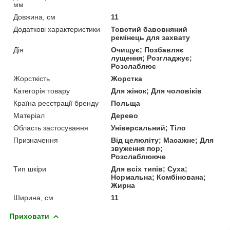
мм
Довжина, см
11
Додаткові характеристики
Товстий бавовняний
ремінець для захвату
Дія
Очищує; Позбавляє
лущення; Розгладжує;
Розслаблює
Жорсткість
Жорстка
Категорія товару
Для жінок; Для чоловіків
Країна реєстрації бренду
Польща
Матеріал
Дерево
Область застосування
Універсальний; Тіло
Призначення
Від целюліту; Масажне; Для
звуження пор;
Розслаблююче
Тип шкіри
Для всіх типів; Суха;
Нормальна; Комбінована;
Жирна
Ширина, см
11
Приховати