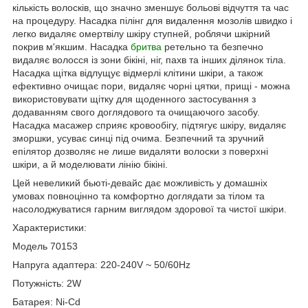
кількість волосків, що значно зменшує больові відчуття та час
на процедуру. Насадка пілінг для видалення мозолів швидко і
легко видаляє омертвілу шкіру ступней, роблячи шкірний
покрив м'якшим. Насадка
бритва
ретельно та безпечно
видаляє волосся із зони бікіні, ніг, пахв та інших ділянок тіла.
Насадка щітка відлущує відмерлі клітини шкіри, а також
ефективно очищає пори, видаляє чорні цятки, прищі - можна
використовувати щітку для щоденного застосування з
додаванням свого доглядового та очищаючого засобу.
Насадка масажер сприяє кровообігу, підтягує шкіру, видаляє
зморшки, усуває синці під очима. Безпечний та зручний
епілятор дозволяє не лише видаляти волоски з поверхні
шкіри, а й моделювати лінію бікіні.
Цей невеликий бьюті-девайс дає можливість у домашніх
умовах повноцінно та комфортно доглядати за тілом та
насолоджуватися гарним виглядом здорової та чистої шкіри.
Характеристики:
Модель 70153
Напруга адаптера: 220-240V ~ 50/60Hz
Потужність: 2W
Батарея: Ni-Cd