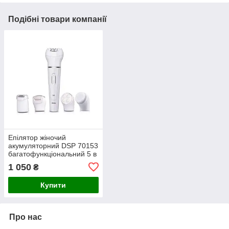
Подібні товари компанії
Епілятор жіночий
акумуляторний DSP 70153
багатофункціональний 5 в
1 з насадками для
1 050
₴
гоління, пілінгу та масажу
Білий
Купити
Про нас