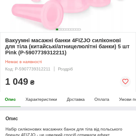
Вакуумні масажні банки 4FIZJO силіконові
для тіла (китайські/атницелюлітні банки) 5 шт
Pink (P-5907739312211)
Немає в наявності
Код: P-5907739312211
Роздріб
1 049
₴
Опис
Характеристики
Доставка
Оплата
Умови п
Опис
Набір силіконових масажних банок для тіла від польського
бренду
4FIZJO
- це швидкий спосіб отримати ефект