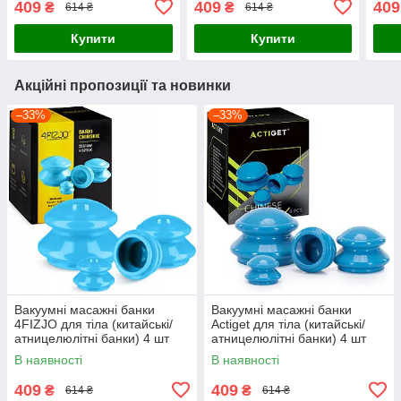
409
409
409
₴
₴
614 ₴
614 ₴
590
Купити
Купити
Акційні пропозиції та новинки
–33%
–33%
Вакуумні масажні банки
Вакуумні масажні банки
4FIZJO для тіла (китайські/
Actiget для тіла (китайські/
атницелюлітні банки) 4 шт
атницелюлітні банки) 4 шт
Blue (P-5907739312204)
ACT0026 Blue
В наявності
В наявності
409
409
₴
₴
614 ₴
614 ₴