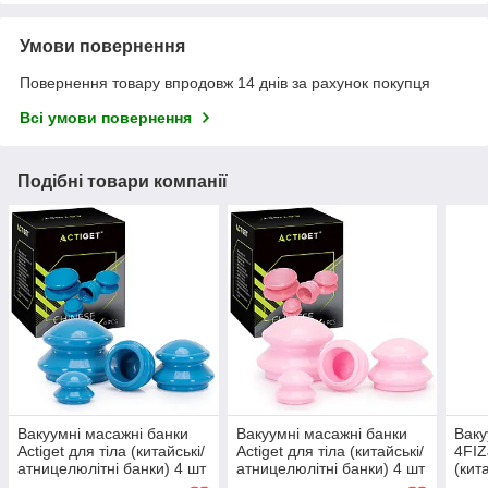
Умови повернення
Повернення товару впродовж 14 днів за рахунок покупця
Всі умови повернення
Подібні товари компанії
Вакуумні масажні банки
Вакуумні масажні банки
Ваку
Actiget для тіла (китайські/
Actiget для тіла (китайські/
4FIZ
атницелюлітні банки) 4 шт
атницелюлітні банки) 4 шт
(кит
ACT0026 Blue
ACT0027 Pink
банк