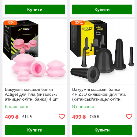
Купити
Купити
–33%
–33%
Вакуумні масажні банки
Вакуумні масажні банки
Actiget для тіла (китайські/
4FIZJO силіконові для тіла
атницелюлітні банки) 4 шт
(китайські/атницелюлітні
ACT0027 Pink
банки) 5 шт Black (P-
В наявності
В наявності
5907739314949)
409
499
₴
₴
614 ₴
749 ₴
Купити
Купити