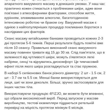
апаратного вакуумного масажу в домашніх умовах. У наш час
практично кожен стикається з проблемами шкіри, адже вони
пов'язані з атмосферними факторами, способом життя,
курінням, зловживанням алкоголю, багатогодинною
інтенсивною роботою чи браком сну. Вакуумний масаж є
однією з найпопулярніших процедур покликаних боротися з
наслідками цих факторів.
Сеанс масажу китайськими банками проводиться кожних 2-3
дні протягом 5-6 тижнів. Перші результати будуть помітні вже
після 10 сеансу. Правильно виконаний сеанс вакуумного
масажу повинен тривати від 15 до 30 хв. Слід пам'ятати, що в
залежності від чутливості шкіри, можуть з'являтися легкі
набряки, синці та відчуватись дискомфорт. Це тимчасовий
ефект після якого шкіра розгладжується та стає пружною.
В наборі
5 силіконових банок
різного діаметру:
2 шт - 1.5 см
,
2
шт - 3.7 см
та
5.5 см
. Менші банки використовуються для
лиця, шиї чи зони декольте. Більші, зручно застосовувати для
інших частин тіла.
Використовуючи продукцію
4FIZJO
, ви можете бути впевнені,
що обрали високоякісний виріб. Перед запуском у масове
виробництво, тестові екземпляри піддаються ретельній
перевірці на міцність протягом мінімум
6 місяців
.