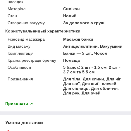
насадок
Матеріал
Силікон
Стан
Новий
Створення вакууму
За допомогою груші
Користувальницькі характеристики
Різновид масажера
Масажні банки
Вид масажу
Антицелюлітний, Вакуумний
Комплектація
Банки — 5 шт., Чохол
Країна реєстрації бренду
Польща
Особливості
5 банок: 2 шт - 1.5 см, 2 шт -
3.7 см та 5.5 см
Призначення
Для тіла, Для спини, Для ніг,
Для шиї, Для шиї і плечей,
Для сідниць, Для обличчя,
Для рук, Для очей
Приховати
Умови доставки