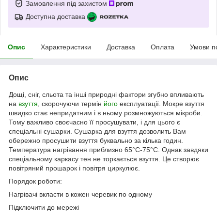
Замовлення під захистом
Доступна доставка
Опис
Характеристики
Доставка
Оплата
Умови п
Опис
Дощі, сніг, сльота та інші природні фактори згубно впливають
на
взуття
, скорочуючи термін
його
експлуатації. Мокре взуття
швидко стає непридатним і в ньому розмножуються мікроби.
Тому важливо своєчасно її просушувати, і для цього є
спеціальні сушарки. Сушарка для взуття дозволить Вам
обережно просушити взуття буквально за кілька годин.
Температура нагрівання приблизно 65°С-75°С. Однак завдяки
спеціальному каркасу тен не торкається взуття. Це створює
повітряний прошарок і повітря циркулює.
Порядок роботи:
Нагрівачі вкласти в кожен черевик по одному
Підключити до мережі