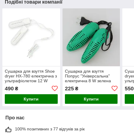
Подібні товари компанії
Сушарка для взуття Shoe
Сушарка для взуття
Суша
dryer HX-780 електрична з
Попрус "Універсальна"
drye
ультрафіолетом 12 W
електрична 8 W зелена
ульт
Білий
Біли
490
225
550
₴
₴
Купити
Купити
Про нас
100% позитивних з 77 відгуків за рік