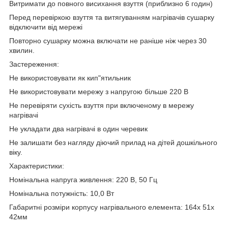
Витримати до повного висихання взуття (приблизно 6 годин)
Перед перевіркою взуття та витягуванням нагрівачів сушарку
відключити від мережі
Повторно сушарку можна включати не раніше ніж через 30
хвилин.
Застереження:
Не використовувати як кип"ятильник
Не використовувати мережу з напругою більше 220 В
Не перевіряти сухість взуття при включеному в мережу
нагрівачі
Не укладати два нагрівачі в один черевик
Не залишати без нагляду діючий прилад на дітей дошкільного
віку.
Характеристики:
Номінальна напруга живлення: 220 В, 50 Гц
Номінальна потужність: 10,0 Вт
Габаритні розміри корпусу нагрівального елемента: 164х 51х
42мм