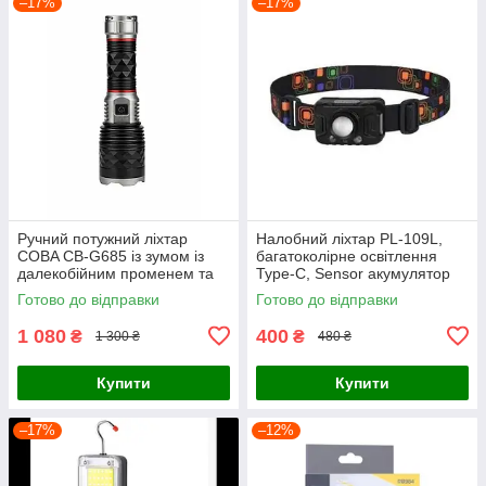
–17%
–17%
Ручний потужний ліхтар
Налобний ліхтар PL-109L,
COBA CB-G685 із зумом із
багатоколірне освітлення
далекобійним променем та
Type-C, Sensor акумулятор
Type-C зарядкою
COB
Готово до відправки
Готово до відправки
1 080
400
₴
₴
1 300 ₴
480 ₴
Купити
Купити
–17%
–12%