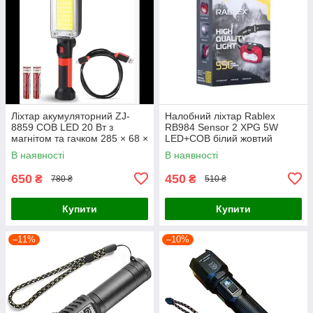
Ліхтар акумуляторний ZJ-
Налобний ліхтар Rablex
8859 COB LED 20 Вт з
RB984 Sensor 2 XPG 5W
магнітом та гачком 285 × 68 ×
LED+COB білий жовтий
55 мм
червоний 6 режимів,
В наявності
В наявності
акумулятор, Type-C чорно-
бежевий
650
450
₴
₴
780 ₴
510 ₴
Купити
Купити
–11%
–10%