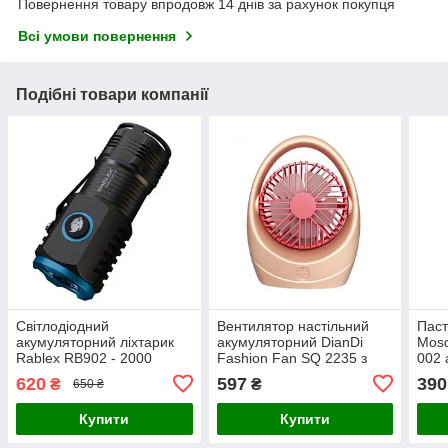
Повернення товару впродовж 14 днів за рахунок покупця
Всі умови повернення
Подібні товари компанії
Світлодіодний
Вентилятор настільний
Паст
акумуляторний ліхтарик
акумуляторний DianDi
Mosq
Rablex RB902 - 2000
Fashion Fan SQ 2235 з
002 
люмен, 3 діода, Li-ion
USB-зарядкою Рожевий
підс
620
597
390
₴
₴
650 ₴
18350 USB, з магнітом,
заря
алюміній
Купити
Купити