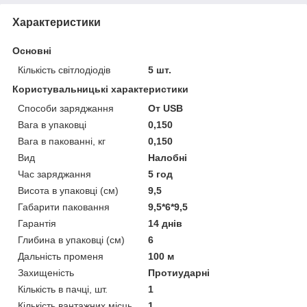
Характеристики
Основні
Кількість світлодіодів
5 шт.
Користувальницькі характеристики
Cпособи заряджання
От USB
Вага в упаковці
0,150
Вага в пакованні, кг
0,150
Вид
Налобні
Час заряджання
5 год
Висота в упаковці (см)
9,5
Габарити паковання
9,5*6*9,5
Гарантія
14 днів
Глибина в упаковці (см)
6
Дальність променя
100 м
Захищеність
Протиударні
Кількість в пачці, шт.
1
Кількість вантажних місць
1