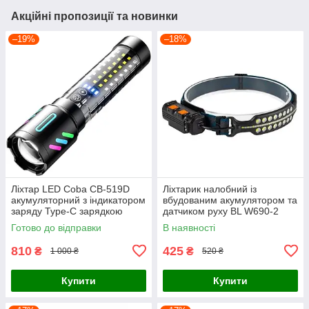
Акційні пропозиції та новинки
–19%
–18%
Ліхтар LED Coba CB-519D
Ліхтарик налобний із
акумуляторний з індикатором
вбудованим акумулятором та
заряду Type-C зарядкою
датчиком руху BL W690-2
Zoom IP68 протиударний
Чорний
Готово до відправки
В наявності
810
425
₴
₴
1 000 ₴
520 ₴
Купити
Купити