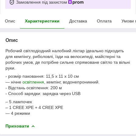
Замовлення під захистом
Опис
Характеристики
Доставка
Оплата
Умови 
Опис
Робочий світлодіодний налобний ліхтар ідеально підходить
для кемпінгу, риболовлі, їзди на велосипеді, майстерні та
робочих умов, де потрібне сильне спрямоване світло та вільні
руки.
- розмір паковання: 11,5 x 11 x 10 см
— нічне
освітлення
, кемпінг, водонепроникний.
- Відстань освітлення: 200 м
- Способ зарядки: зарядка через USB
– 5 лампочек
– 1 CREE XPE + 4 CREE XPE
— 4 режими
Приховати