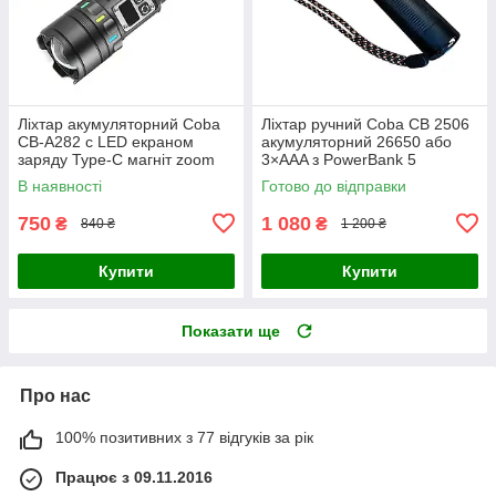
Ліхтар акумуляторний Coba
Ліхтар ручний Coba CB 2506
CB-A282 c LED екраном
акумуляторний 26650 або
заряду Type-C магніт zoom
3×AAA з PowerBank 5
червоне світло 9 режимів
режимів світла алюміній
В наявності
Готово до відправки
750
1 080
₴
₴
840 ₴
1 200 ₴
Купити
Купити
Показати ще
Про нас
100% позитивних з 77 відгуків за рік
Працює з 09.11.2016