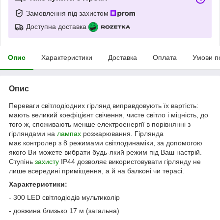
Замовлення під захистом
Доступна доставка
Опис
Характеристики
Доставка
Оплата
Умови п
Опис
Переваги світлодіодних гірлянд виправдовують їх вартість:
мають великий коефіцієнт свічення, чисте світло і міцність, до
того ж, споживають менше електроенергії в порівнянні з
гірляндами на
лампах
розжарювання. Гірлянда
має контролер з 8 режимами світлодинаміки, за допомогою
якого Ви можете вибрати будь-який режим під Ваш настрій.
Ступінь
захисту
IP44 дозволяє використовувати гірлянду не
лише всередині приміщення, а й на балконі чи терасі.
Характеристики:
- 300 LED світлодіодів мультиколір
- довжина близько 17 м (загальна)