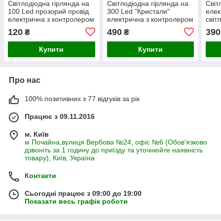
Світлодіодна гірлянда на
Світлодіодна гірлянда на
Світ
100 Led прозорий провід
300 Led "Кристали"
елек
електрична з контролером
електрична з контролером
світ
мультиколір
мультиколір
чорн
120
490
390
₴
₴
тепл
Купити
Купити
Про нас
100% позитивних з 77 відгуків за рік
Працює з 09.11.2016
м. Київ
м Почайна,вулиця Вербова №24, офіс №6 (Обов'язково
дзвоніть за 1 годину до приїзду та уточнюйте наявність
товару), Київ, Україна
Контакти
Сьогодні працює з 09:00 до 19:00
Показати весь графік роботи