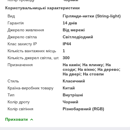
Користувальницькі характеристики
Вид
Гірлянди-нитки (String-light)
Гарантія
14 днів
Джерело живлення
Від мережі
Джерело світла
Світлодіодний
Клас захисту IP
IP44
Кількість вантажних місць
1
Кількість джерел світла, шт.
300
Призначення
На камін; На ялинку; На
сходи; На вікно; На дерево;
На двері; На стовпи
Стиль
Класичний
Країна-виробник товару
Китай
Тип
Внутрішні
Колір дроту
Чорний
Колір світіння
Різнобарвний (RGB)
Приховати