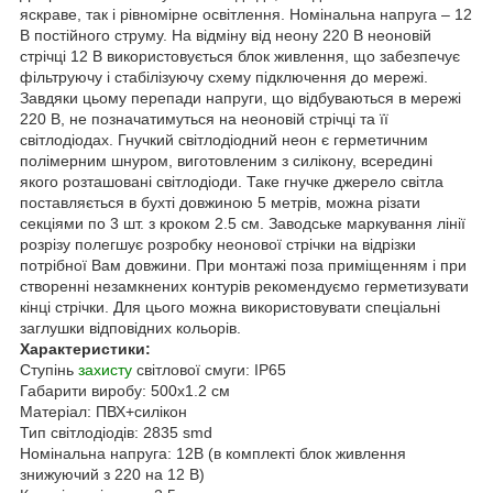
яскраве, так і рівномірне освітлення. Номінальна напруга – 12
В постійного струму. На відміну від неону 220 В неоновій
стрічці 12 В використовується блок живлення, що забезпечує
фільтруючу і стабілізуючу схему підключення до мережі.
Завдяки цьому перепади напруги, що відбуваються в мережі
220 В, не позначатимуться на неоновій стрічці та її
світлодіодах. Гнучкий світлодіодний неон є герметичним
полімерним шнуром, виготовленим з силікону, всередині
якого розташовані світлодіоди. Таке гнучке джерело світла
поставляється в бухті довжиною 5 метрів, можна різати
секціями по 3 шт. з кроком 2.5 см. Заводське маркування лінії
розрізу полегшує розробку неонової стрічки на відрізки
потрібної Вам довжини. При монтажі поза приміщенням і при
створенні незамкнених контурів рекомендуємо герметизувати
кінці стрічки. Для цього можна використовувати спеціальні
заглушки відповідних кольорів.
Характеристики:
Ступінь
захисту
світлової смуги: IP65
Габарити виробу: 500х1.2 см
Матеріал: ПВХ+силікон
Тип світлодіодів: 2835 smd
Номінальна напруга: 12В (в комплекті блок живлення
знижуючий з 220 на 12 В)