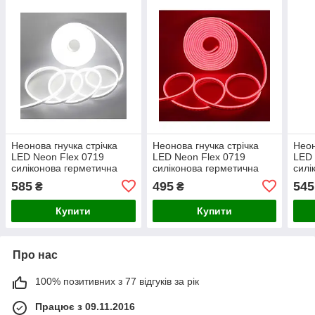
Неонова гнучка стрічка
Неонова гнучка стрічка
Неон
LED Neon Flex 0719
LED Neon Flex 0719
LED 
силіконова герметична
силіконова герметична
силі
12V-220V, 5 м Білий
12V-220V, 5 м Червоний
12V-
585
495
545
₴
₴
Купити
Купити
Про нас
100% позитивних з 77 відгуків за рік
Працює з 09.11.2016