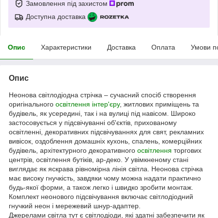
Замовлення під захистом
Доступна доставка
Опис
Характеристики
Доставка
Оплата
Умови п
Опис
Неонова світлодіодна стрічка – сучасний спосіб створення
оригінального
освітлення інтер'єру
, житлових приміщень та
будівель, як усередині, так і на вулиці під навісом. Широко
застосовується у підсвічуванні об'єктів, прихованому
освітленні, декоративних підсвічуваннях для свят, рекламних
вивісок, оздоблення домашніх кухонь, спалень, комерційних
будівель, архітектурного декоративного
освітлення
торгових
центрів, освітлення бутіків, ар-деко. У увімкненому стані
виглядає як яскрава рівномірна лінія світла. Неонова стрічка
має високу гнучкість, завдяки чому можна надати практично
будь-якої форми, а також легко і швидко зробити монтаж.
Комплект неонового підсвічування включає світлодіодний
гнучкий неон і мережевий шнур-адаптер.
Джерелами світла тут є світлодіоди, які здатні забезпечити як