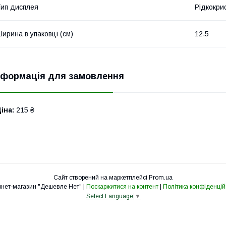
ип дисплея
Рідкокри
ирина в упаковці (см)
12.5
нформація для замовлення
іна:
215 ₴
Сайт створений на маркетплейсі
Prom.ua
Інтернет-магазин "Дешевле Нет" |
Поскаржитися на контент
|
Політика конфіденцій
Select Language
▼