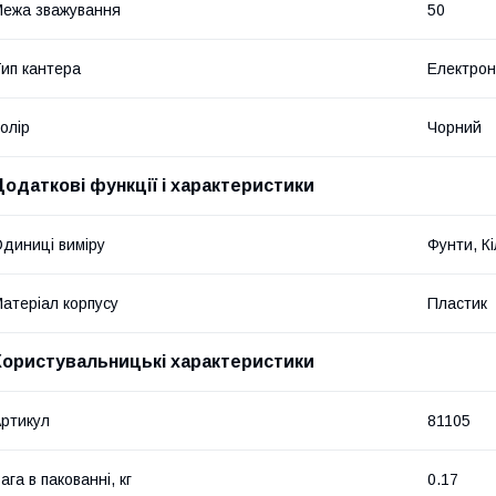
ежа зважування
50
ип кантера
Електро
олір
Чорний
Додаткові функції і характеристики
диниці виміру
Фунти, Кі
атеріал корпусу
Пластик
Користувальницькі характеристики
ртикул
81105
ага в пакованні, кг
0.17