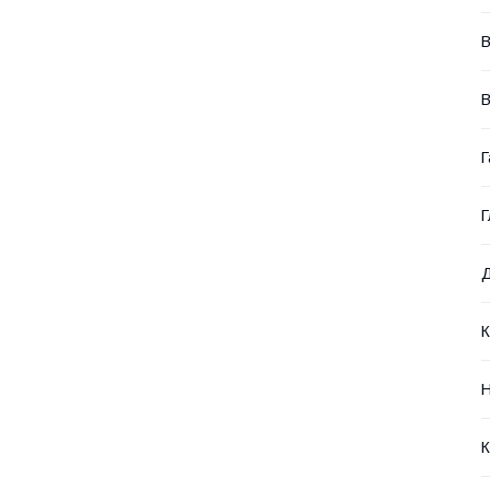
В
Г
Г
Д
К
Н
К