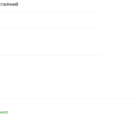
сталічний
ності