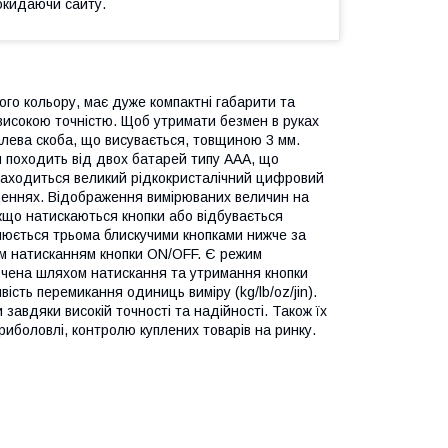
окидаючи сайту.
ого кольору, має дуже компактні габарити та
 високою точністю. Щоб утримати безмен в руках
алева скоба, що висувається, товщиною 3 мм.
я походить від двох батарей типу ААА, що
знаходиться великий рідкокристалічний цифровий
щеннях. Відображення вимірюваних величин на
якщо натискаються кнопки або відбувається
снюється трьома блискучими кнопками нижче за
им натисканням кнопки ON/OFF. Є режим
лючена шляхом натискання та утримання кнопки
сть перемикання одиниць виміру (kg/lb/oz/jin).
 завдяки високій точності та надійності. Також їх
риболовлі, контролю куплених товарів на ринку.