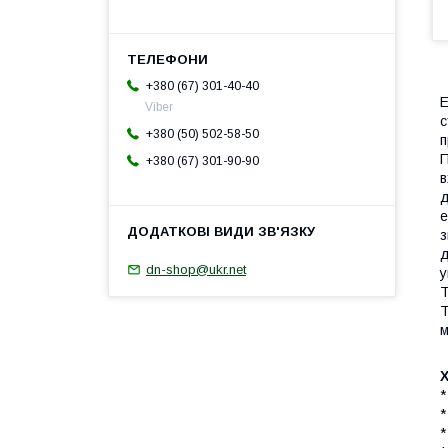
+380 (67) 301-40-40
Е
Viber
с
+380 (50) 502-58-50
п
П
+380 (67) 301-90-90
в
д
е
з
д
dn-shop@ukr.net
у
T
Т
м
*
*
*