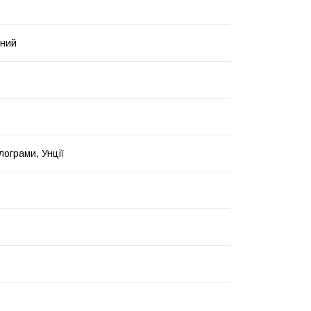
нний
лограми, Унції