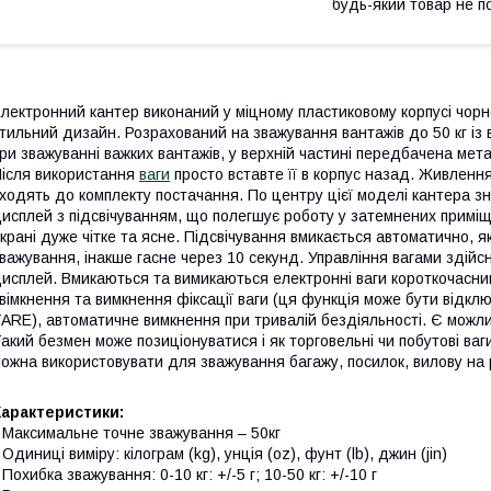
будь-який товар не п
лектронний кантер виконаний у міцному пластиковому корпусі чорн
тильний дизайн. Розрахований на зважування вантажів до 50 кг із
ри зважуванні важких вантажів, у верхній частині передбачена мет
ісля використання
ваги
просто вставте її в корпус назад. Живленн
ходять до комплекту постачання. По центру цієї моделі кантера 
исплей з підсвічуванням, що полегшує роботу у затемнених примі
крані дуже чітке та ясне. Підсвічування вмикається автоматично, 
важування, інакше гасне через 10 секунд. Управління вагами здій
исплей. Вмикаються та вимикаються електронні ваги короткочасн
вімкнення та вимкнення фіксації ваги (ця функція може бути відк
ARE), автоматичне вимкнення при тривалій бездіяльності. Є можливі
акий безмен може позиціонуватися і як торговельні чи побутові ваги
ожна використовувати для зважування багажу, посилок, вилову на 
Характеристики:
 Максимальне точне зважування – 50кг
 Одиниці виміру: кілограм (kg), унція (oz), фунт (lb), джин (jin)
 Похибка зважування: 0-10 кг: +/-5 г; 10-50 кг: +/-10 г