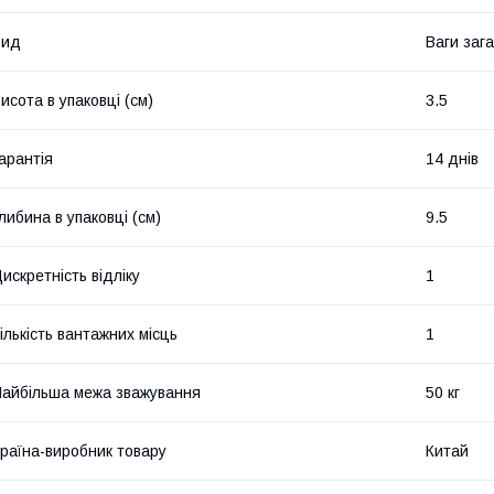
Вид
Ваги заг
исота в упаковці (см)
3.5
арантія
14 днів
либина в упаковці (см)
9.5
искретність відліку
1
ількість вантажних місць
1
айбільша межа зважування
50 кг
раїна-виробник товару
Китай