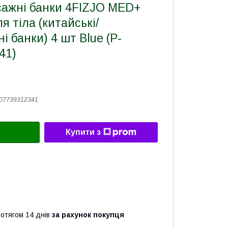
сажні банки 4FIZJO MED+
я тіла (китайські/
і банки) 4 шт Blue (P-
41)
07739312341
Купити з
ротягом 14 днів
за рахунок покупця