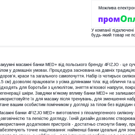
У компанії підключені
будь-який товар не п
акуумні масажні банки MED+ від польського бренду
4FIZJO
- це су
ілом у домашніх умовах. Процедура заснована на давніх традиці
доров’я, краси та загального самопочуття. Набір із чотирьох силіконо
.5 см) дозволяє працювати з усіма ділянками тіла: від обличчя та 
ідходять для боротьби з целюлітом, зняття м’язової напруги, по
егенерації шкіри. Завдяки м’якому впливу банки MED+ не залишають
икористовуйте їх для масажу після тренувань, для зменшення набр
тане вашим особистим помічником у догляді за тілом без відвідин 
асажні банки
4FIZJO
MED+ виготовлені з гіпоалергенного силікону в
овговічністю та легкістю догляду. Їхній дизайн дозволяє створю
икористання додаткових пристроїв - достатньо стиснути банку, прик
абезпечують точне націлювання: найменші банки ідеальні для зони