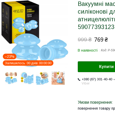
Вакуумні ма
силіконові дл
атницелюлітн
59077393123
769 ₴
999 ₴
В наявності
Код:
P-59
–23%
Залишилось
0
0
днів
0
0
0
0
0
0
Купити
+380 (67) 301-40-40
Viber
повернення товару п