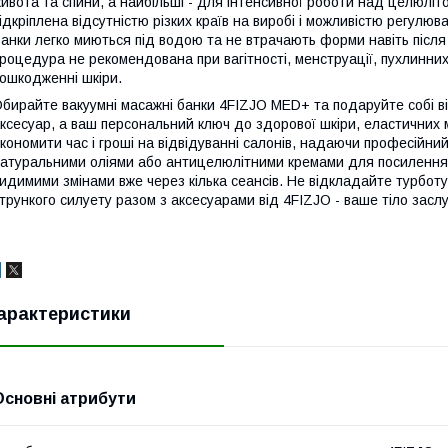
ивота та спини, а найбільші - для інтенсивної роботи над целюліт
ідкріплена відсутністю різких країв на виробі і можливістю регулюв
анки легко миються під водою та не втрачають форми навіть після
роцедура не рекомендована при вагітності, менструації, пухлинни
ошкодженні шкіри.
бирайте вакуумні масажні банки
4FIZJO
MED+ та подаруйте собі ві
ксесуар, а ваш персональний ключ до здорової шкіри, еластичних м
кономити час і гроші на відвідуванні салонів, надаючи професійн
атуральними оліями або антицелюлітними кремами для посилення
идимими змінами вже через кілька сеансів. Не відкладайте турботу 
трункого силуету разом з аксесуарами від
4FIZJO
- ваше тіло засл
арактеристики
Основні атрибути