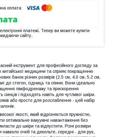
 електронні платежі. Тепер ви можете купити
окидаючи сайту.
часний інструмент для професійного догляду за
ях китайської медицини та сприяє покращенню
вих банок різних розмірів (2.5 см, 4.0 см, 5.2 см,
шиї до стегон, сідниць та спини. Вони ідеально
кращення лімфодренажу та прискорення
 синців і підходять навіть для чутливої шкіри.
яків або просто для розслаблення - цей набір
салонів.
исокої якості, який відрізняється пружністю,
вати оптимальне вакуумне навантаження без
ласти до шкіри та відпустити. Різні розміри
 навколо очей та декольте, середні - для рук,