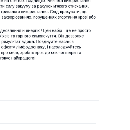
ом на стегнах і сідницях. Безпека використання
ати силу вакууму за рахунок м’якого стискання.
 тривалого використання. Слід врахувати, що
х захворюваннях, порушеннях згортання крові або
дновлення й енергію! Цей набір - це не просто
’язів та гарного самопочуття. Він дозволяє
ий результат вдома. Поєднуйте масаж з
 ефекту лімфодренажу, і насолоджуйтесь
про себе, зробіть крок до сяючої шкіри та
уговує найкращого!