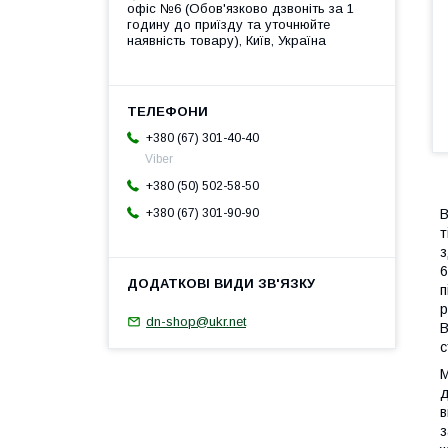
офіс №6 (Обов'язково дзвоніть за 1
годину до приїзду та уточнюйте
наявність товару), Київ, Україна
+380 (67) 301-40-40
Viber
+380 (50) 502-58-50
В
+380 (67) 301-90-90
т
з
6
п
р
dn-shop@ukr.net
В
с
М
д
в
з