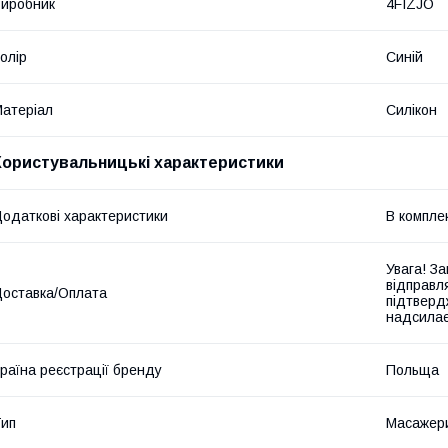
иробник
4FIZJO
олір
Синій
атеріал
Силікон
Користувальницькі характеристики
одаткові характеристики
В комплек
Увага! З
відправл
оставка/Оплата
підтверд
надсилає
раїна реєстрації бренду
Польща
ип
Масажер