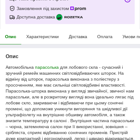
Замовлення під захистом
Доступна доставка
Опис
Характеристики
Доставка
Оплата
Умови п
Опис
Автомобільна
парасолька
для лобового скла - сучасний і
зручний ремейк машинних світловідбиваючих шторок. На
відміну від шторок, парасолька виконана з поліестеру з
просоченням, яке має сильніші світловідбивні властивості.
Парасолька-шторка виконана у вигляді звичайної, звичної нам
парасольки, але в розкритому вигляді вона ідеально лягає під
лобове скло, закриваючи і відбиваючи при цьому сонячні
промені, що допоможе уникнути вигоряння та шкідливої дії
ультрафіолету на внутрішню обшивку автомобіля, а також
знизити температуру в салоні . Внутрішня частина парасольки
– чорна, затемняюча салон при її використанні, зовнішня –
срібляста, сприяє відбиванню сонячних променів. Пристрій
дуже компактний і ергономічний, легко і швидко відкривається,