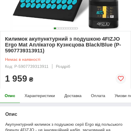
Килимок акупунктурний з подушкою 4FIZJO
Ergo Mat Аплікатор Кузнєцова Black/Blue (P-
5907739313911)
Немає в наявності
Код: P-5907739313911
Роздріб
1 959
₴
Опис
Характеристики
Доставка
Оплата
Умови п
Опис
Акупунктурний килимок з подушкою серії Ergo від польського
бренду
4FIZJO
- це інноваційний набір, заснований на