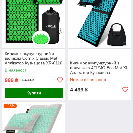
Килимок акупунктурний з
валиком Cornix Classic Mat
Аплікатор Кузнєцова XR-0110
Килимок акупунктурний з
Black/Green
подушкою 4FIZJO Eco Mat XL
В наявності
Аплікатор Кузнєцова
Black/Blue (P-
999
Немає в наявності
₴
1 499 ₴
5907739317452)
4 499
₴
Купити
–28%