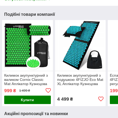
Подібні товари компанії
Килимок акупунктурний з
Килимок акупунктурний з
Еспа
валиком Cornix Classic
подушкою 4FIZJO Eco Mat
4FIZ
Mat Аплікатор Кузнєцова
XL Аплікатор Кузнєцова
регу
XR-0110 Black/Green
Black/Blue (P-
нава
999
199
₴
1 499 ₴
5907739317452)
(P-5
4 499
₴
Купити
Акційні пропозиції та новинки