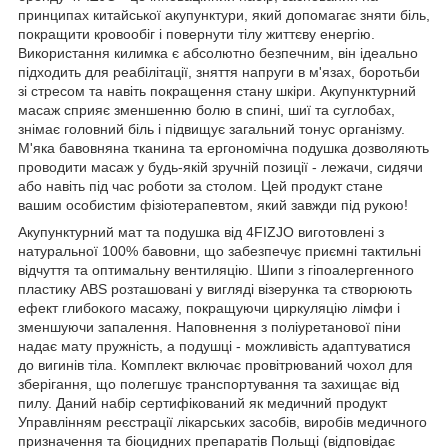
принципах китайської акупунктури, який допомагає зняти біль,
покращити кровообіг і повернути тілу життєву енергію.
Використання килимка є абсолютно безпечним, він ідеально
підходить для реабілітації, зняття напруги в м'язах, боротьби
зі стресом та навіть покращення стану шкіри. Акупунктурний
масаж сприяє зменшенню болю в спині, шиї та суглобах,
знімає головний біль і підвищує загальний тонус організму.
М'яка бавовняна тканина та ергономічна подушка дозволяють
проводити масаж у будь-якій зручній позиції - лежачи, сидячи
або навіть під час роботи за столом. Цей продукт стане
вашим особистим фізіотерапевтом, який завжди під рукою!
Акупунктурний мат та подушка від
4FIZJO
виготовлені з
натуральної 100% бавовни, що забезпечує приємні тактильні
відчуття та оптимальну вентиляцію. Шипи з гіпоалергенного
пластику ABS розташовані у вигляді візерунка та створюють
ефект глибокого масажу, покращуючи циркуляцію лімфи і
зменшуючи запалення. Наповнення з поліуретанової піни
надає мату пружність, а подушці - можливість адаптуватися
до вигинів тіла. Комплект включає провітрюваний чохол для
зберігання, що полегшує транспортування та захищає від
пилу. Даний набір сертифікований як медичний продукт
Управлінням реєстрації лікарських засобів, виробів медичного
призначення та біоцидних препаратів Польщі (відповідає