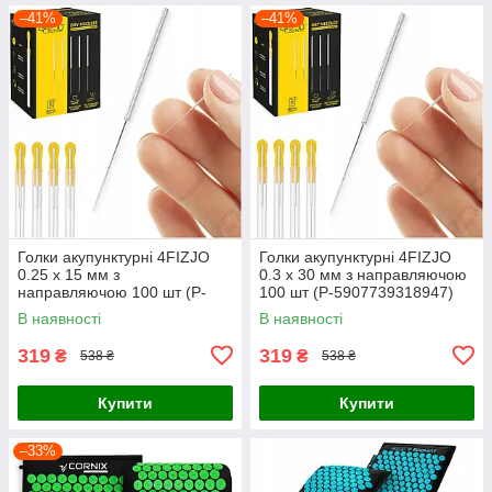
–41%
–41%
Голки акупунктурні 4FIZJO
Голки акупунктурні 4FIZJO
0.25 х 15 мм з
0.3 х 30 мм з направляючою
направляючою 100 шт (P-
100 шт (P-5907739318947)
5907739318923)
В наявності
В наявності
319
319
₴
₴
538 ₴
538 ₴
Купити
Купити
–33%