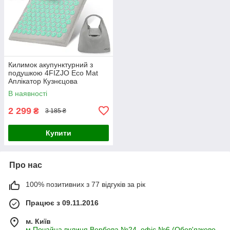
Килимок акупунктурний з
подушкою 4FIZJO Eco Mat
Аплікатор Кузнєцова
Grey/Mint (P-5907739312181)
В наявності
2 299
₴
3 185 ₴
Купити
Про нас
100% позитивних з 77 відгуків за рік
Працює з 09.11.2016
м. Київ
м Почайна,вулиця Вербова №24, офіс №6 (Обов'язково