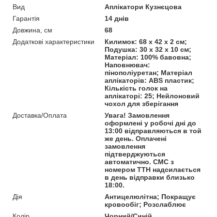
Вид
Аплікатори Кузнєцова
Гарантія
14 днів
Довжина, см
68
Додаткові характеристики
Килимок: 68 x 42 x 2 см;
Подушка: 30 x 32 x 10 см;
Матеріал: 100% бавовна;
Наповнювач:
пінополіуретан; Матеріал
аплікаторів: ABS пластик;
Кількість голок на
аплікаторі: 25; Нейлоновий
чохол для зберігання
Доставка/Оплата
Увага! Замовлення
оформлені у робочі дні до
13:00 відправляються в той
же день. Оплачені
замовлення
підтверджуються
автоматично. СМС з
номером ТТН надсилається
в день відправки близько
18:00.
Дія
Антицелюлітна; Покращує
кровообіг; Розслаблює
Колір
Чорний/Синій