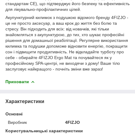
стандартам CE), що підтверджує його безпеку та ефективність
для лікувально-профілактичних цілей.
Акупунктурний килимок з подушкою відомого бренду
4FIZJO
-
це не просто аксесуар, а ваш крок до життя без болю та
стресу. Він підходить для всіх: від новачків, які тільки
знайомляться з акупунктурою, до тих, хто шукає професійні
рішення для домашньої реабілітації. Регулярне використання
килимка та подушки допоможе відновити енергію, покращити
сон і підвищити продуктивність. Не відкладайте турботу про
себе - обирайте
4FIZJO
Ergo Mat та почувайтеся як у
професійному SPA-центрі, не виходячи з дому! Ваше тіло
заслуговує найкращого - почніть зміни вже зараз!
Приховати
Характеристики
Основні
Виробник
4FIZJO
Користувальницькі характеристики