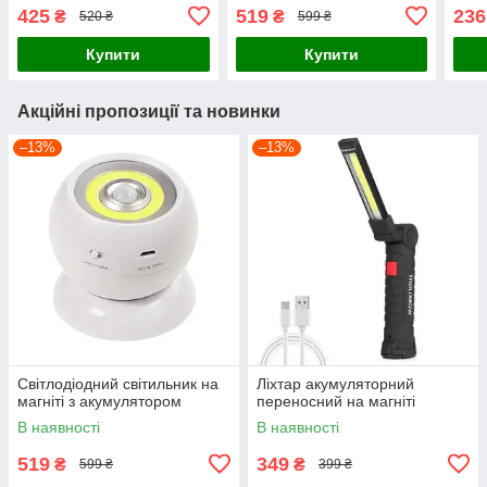
датчиком руху BL W690-2
зел
425
519
236
₴
₴
520 ₴
599 ₴
Чорний
Купити
Купити
Акційні пропозиції та новинки
–13%
–13%
Світлодіодний світильник на
Ліхтар акумуляторний
магніті з акумулятором
переносний на магніті
В наявності
В наявності
519
349
₴
₴
599 ₴
399 ₴