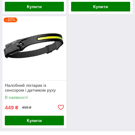
Купити
Купити
–10%
Налобний ліхтарик із
сенсором і датчиком руху
В наявності
449
₴
499 ₴
Купити