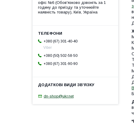
В
офіс №6 (Обов'язково дзвоніть за 1
з
годину до приїзду та уточнюйте
в
наявність товару), Київ, Україна
н
Д
М
+380 (67) 301-40-40
К
Viber
М
С
+380 (50) 502-58-50
Т
+380 (67) 301-90-90
Т
М
Д
Д
В
Б
dn-shop@ukr.net
в
ч
*