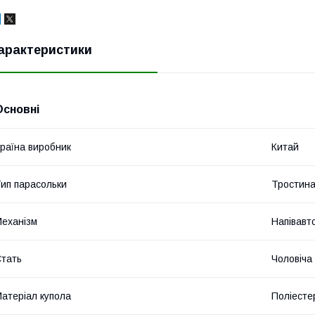
арактеристики
Основні
раїна виробник
Китай
ип парасольки
Тростин
еханізм
Напівавт
тать
Чоловіча
атеріал купола
Поліесте