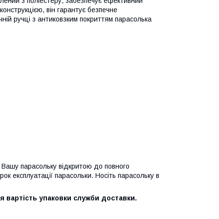
лений з поліестеру, забезпечує ефективний
онструкцією, він гарантує безпечне
чній ручці з антиковзким покриттям парасолька
 Вашу парасольку відкритою до повного
трок експлуатації парасольки. Носіть парасольку в
я вартість упаковки служби доставки.