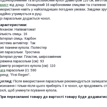
одонепроникний та вітрозахисний купол діаметром 110 см, виготов
ахист
від дощу. Оснащений 16 карбоновими спицями та сталевою к
икористання навіть у найскладніших погодних умовах. Завдяки зру
адійно утримується в руці.
о парасольки додається чохол.
Характеристики:
еханізм: Напівавтомат
ількість спиць: 16
атеріал спиць: Карбон
истема антивітер: Так
ип тканини купола: Поліестер
ип парасольки: Тростина
атеріал ручки: Пластик, шкірозамінник
овжина парасольки (см): 93
іаметр розкритого купола (см): 110
ага
парасольки (г): 590
ренд: "Frei Regen".
Догляд:
Після використання парасольки рекомендується залишати
исихання і тільки після цього приберіть її в чохол, це продовжить с
охлі, щоб уникнути псування купола.
При пересиланні товару до вартості товару буде додаватис