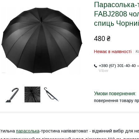
Парасолька-
FABJ2808 чол
спиць Чорний
480 ₴
Немає в наявності
К
+380 (67) 301-40-40
Viber
повернення товару п
Стильна
парасолька
-тростина напівавтомат - відмінний вибір для н