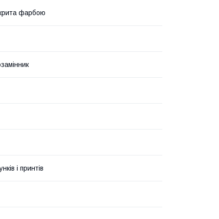
крита фарбою
озамінник
унків і принтів