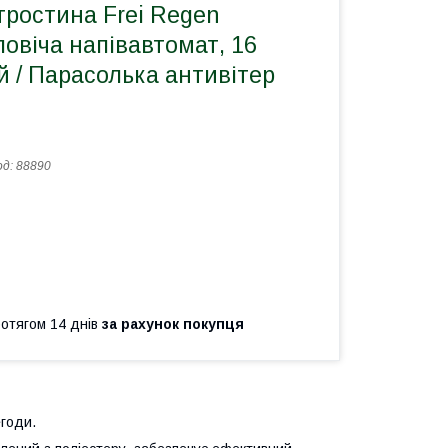
тростина Frei Regen
овіча напівавтомат, 16
 / Парасолька антивітер
од:
88890
ротягом 14 днів
за рахунок покупця
егоди.