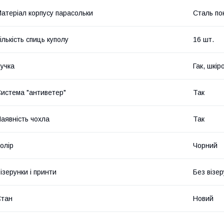
атеріал корпусу парасольки
Сталь по
ількість спиць куполу
16 шт.
учка
Гак, шкір
истема "антиветер"
Так
аявність чохла
Так
олір
Чорний
ізерунки і принти
Без візер
Стан
Новий