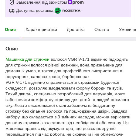
Замовлення під захистом
Доступна доставка
Опис
Характеристики
Доставка
Оплата
Умови п
Опис
Машинка для стрижки
волосся VGR V-171 відмінно підходить
для стрижки волосся різної довжини, вона призначена для
домашніх умов, а також для професійного використання в
перукарнях, салонах краси, барбершопах.
VGR V-171 відмінно справляється зі стрижками будь-якої
складності, дозволяє змоделювати форму бороди та вусів.
Тихий двигун, спеціально розроблений для перукарів, може
забезпечити комфортну стрижку для дітей та людей похилого
віку. Леза з високоякісної сталі забезпечать бездоганну
стрижку без сіпання волосся та пошкодження шкіри. Завдяки
набору, що складається з 3 змінних насадок, можна варіювати
довжину стрижки в залежності від необхідності або сезону. Ця
машинка працює від акумулятора, що дозволяє зручно
переміщатися під час роботи, не сковуючи і не обмежуючи