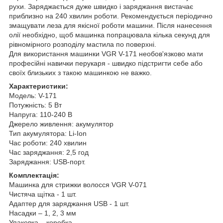
рухи. Заряджається дуже швидко і заряджання вистачає
приблизно на 240 хвилин роботи. Рекомендується періодично
змащувати леза для якісної роботи машини. Після нанесення
олії необхідно, щоб машинка попрацювала кілька секунд для
рівномірного розподілу мастила по поверхні.
Для використання машинки VGR V-171 необов'язково мати
професійні навички перукаря - швидко підстригти себе або
своїх близьких з такою машинкою не важко.
Характеристики:
Модель: V-171
Потужність: 5 Вт
Напруга: 110-240 В
Джерело живлення: акумулятор
Тип акумулятора: Li-Ion
Час роботи: 240 хвилин
Час заряджання: 2,5 год
Заряджання: USB-порт.
Комплектація:
Машинка для стрижки волосся VGR V-071
Чистяча щітка - 1 шт.
Адаптер для заряджання USB - 1 шт.
Насадки – 1, 2, 3 мм
Упаковка – коробка.