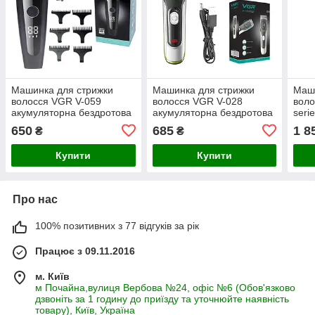
Машинка для стрижки
Машинка для стрижки
Маши
волосся VGR V-059
волосся VGR V-028
воло
акумуляторна бездротова
акумуляторна бездротова
seri
безд
650
685
1 8
₴
₴
Купити
Купити
Про нас
100% позитивних з 77 відгуків за рік
Працює з 09.11.2016
м. Київ
м Почайна,вулиця Вербова №24, офіс №6 (Обов'язково
дзвоніть за 1 годину до приїзду та уточнюйте наявність
товару), Київ, Україна