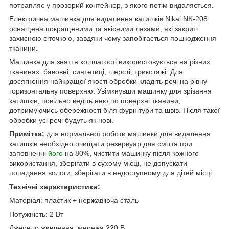
потрапляє у прозорий контейнер, з якого потім видаляється.
Електрична машинка для видалення катишків Nikai NK-208
оснащена покращеними та якісними лезами, які закриті
захисною сіточкою, завдяки чому запобігається пошкодження
тканини.
Машинка для зняття кошлатості використовується на різних
тканинах: бавовні, синтетиці, шерсті, трикотажі. Для
досягнення найкращої якості обробки кладіть речі на рівну
горизонтальну поверхню. Увімкнувши машинку для зрізання
катишків, повільно ведіть нею по поверхні тканини,
дотримуючись обережності біля фурнітури та швів. Після такої
обробки усі речі будуть як нові.
Примітка:
для нормальної роботи машинки для видалення
катишків необхідно очищати резервуар для сміття при
заповненні
його
на 80%, чистити машинку після кожного
використання, зберігати в сухому місці, не допускати
попадання вологи, зберігати в недоступному для дітей місці.
Технічні характеристики:
Матеріал: пластик + нержавіюча сталь
Потужність: 2 Вт
Джерело живлення: мережа 220 В.