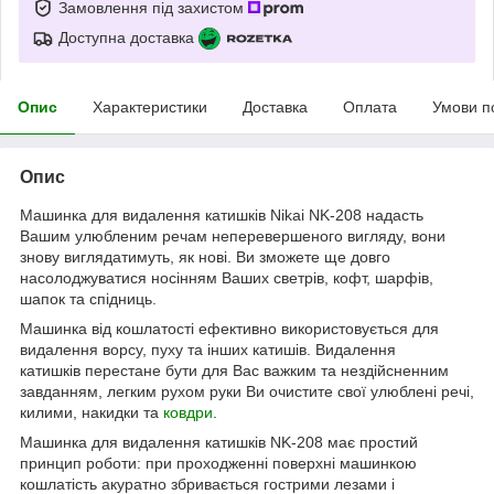
Замовлення під захистом
Доступна доставка
Опис
Характеристики
Доставка
Оплата
Умови п
Опис
Машинка для видалення катишків Nikai NK-208 надасть
Вашим улюбленим речам неперевершеного вигляду, вони
знову виглядатимуть, як нові. Ви зможете ще довго
насолоджуватися носінням Ваших светрів, кофт, шарфів,
шапок та спідниць.
Машинка від кошлатості ефективно використовується для
видалення ворсу, пуху та інших катишів. Видалення
катишків перестане бути для Вас важким та нездійсненним
завданням, легким рухом руки Ви очистите свої улюблені речі,
килими, накидки та
ковдри
.
Машинка для видалення катишків NK-208 має простий
принцип роботи: при проходженні поверхні машинкою
кошлатість акуратно збривається гострими лезами і