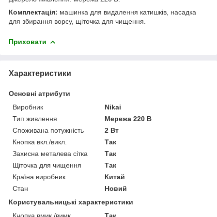
Комплектація:
машинка для видалення катишків, насадка
для збирання ворсу, щіточка для чищення.
Приховати
Характеристики
Основні атрибути
Виробник
Nikai
Тип живлення
Мережа 220 В
Споживана потужність
2 Вт
Кнопка вкл./викл.
Так
Захисна металева сітка
Так
Щіточка для чищення
Так
Країна виробник
Китай
Стан
Новий
Користувальницькі характеристики
Кнопка вмик./вимк.
Так