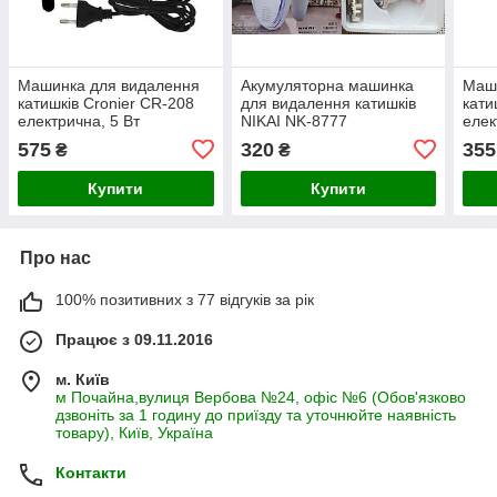
Машинка для видалення
Акумуляторна машинка
Маш
катишків Cronier CR-208
для видалення катишків
кати
електрична, 5 Вт
NIKAI NK-8777
елек
575
320
355
₴
₴
Купити
Купити
Про нас
100% позитивних з 77 відгуків за рік
Працює з 09.11.2016
м. Київ
м Почайна,вулиця Вербова №24, офіс №6 (Обов'язково
дзвоніть за 1 годину до приїзду та уточнюйте наявність
товару), Київ, Україна
Контакти