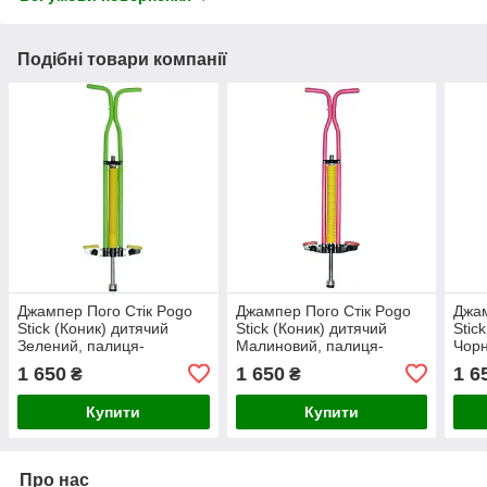
Подібні товари компанії
Джампер Пого Стік Pogo
Джампер Пого Стік Pogo
Джам
Stick (Коник) дитячий
Stick (Коник) дитячий
Stic
Зелений, палиця-
Малиновий, палиця-
Чорн
скакунець
скакунець
1 650
1 650
1 6
₴
₴
Купити
Купити
Про нас