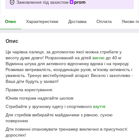
Замовлення під захистом
Опис
Характеристики
Доставка
Оплата
Умови п
Опис
Це чарівна палиця, за допомогою якої можна стрибати у
висоту дуже довго! Розрахований на дітей
вагою
до 40 кг
Відмінна штука для активного відпочинку вдома і на природі.
Розвиває витривалість, координацію рухів, м'язову активність і
уважність. Тренує вестибулярний апарат. Весело і захопливо -
Ваші діти будуть у захваті!
Правила користування:
Юним погерам надягайте шолом
Стрибайте у зручному одягу і спортивного
взуття
Для стрибків вибирайте майданчики з рівною, сухою
поверхнею
Діти повинні опановувати тренажер виключно в присутності
дорослих!