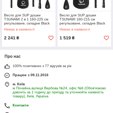
Весло для SUP дошки
Весло для SUP дошки
TSUNAMI 2 в 1 160-225 см
TSUNAMI 160-215 см
регульоване, складне Black
регульоване, складне Black
(P-5907739316431)
(P-5907739316462)
Немає в наявності
Немає в наявності
2 241
1 519
₴
₴
Про нас
100% позитивних з 77 відгуків за рік
Працює з 09.11.2016
м. Київ
м Почайна,вулиця Вербова №24, офіс №6 (Обов'язково
дзвоніть за 1 годину до приїзду та уточнюйте наявність
товару), Київ, Україна
Контакти