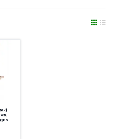
ак)
жу,
ngos