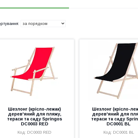
Шезлонг (крісло-лежак)
Шезлонг (крісло-леж
дерев'яний для пляжу,
дерев'яний для пля
тераси та саду Springos
тераси та саду Spri
DC0003 RED
DC0001 BL
DC0003 RED
DC0001 BL