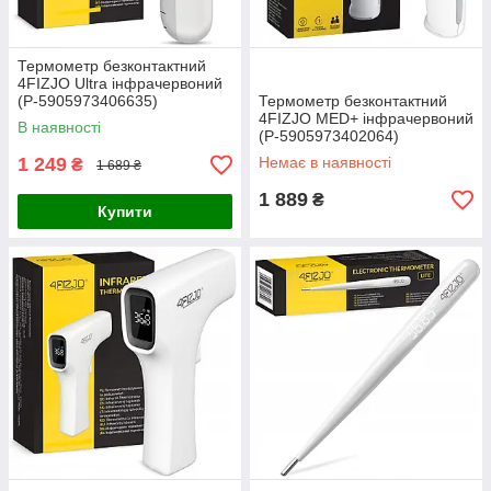
Термометр безконтактний
4FIZJO Ultra інфрачервоний
(P-5905973406635)
Термометр безконтактний
4FIZJO MED+ інфрачервоний
В наявності
(P-5905973402064)
1 249
Немає в наявності
₴
1 689 ₴
1 889
₴
Купити