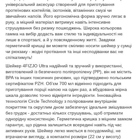
універсальний аксесуар створений для приготування
протеїнових коктейлів, ізотоніків, вітамінних смузі чи
звичайних напоїв. Його ергономічна форма зручно лягає в
руку, а міцний матеріал витримує навіть інтенсивне
струшування без ризику пошкоджень. Широка кольорова
гамма на вибір додасть вам стилю та індивідуальності не
лише в спортзалі, а й у повсякденному житті. Завдяки
герметичній кришці ви можете сміливо носити шейкер у сумці
чи рюкзаку - жодні протікання та інші несподіванки вас не
спіткатимуть!
Шейкер
4FIZJO
Ultra надійний та зручний у використанні,
виготовлений із безпечного поліпропілену (PP), він не містить
BPA та інших токсичних речовин, що підтверджено польським
сертифікатом PZH. Об'єм 700 мл відмінно підходить для
приготування порції напою на один раз, а вбудована мірна
шкала дозволяє точно відміряти інгредієнти. Інноваційна
технологія Circle Technology з полірованим внутрішнім
покриттям та округлим дном забезпечує ідеальне змішування
без грудок - достатньо кількох струшувань, щоб отримати
однорідну консистенцію. Герметична кришка з міцним замком
гарантує, що рідина залишиться всередині навіть під час
активних рухів. Шейкер легко миється в посудомийці, не
втрачаючи вигляду, а компактні розміри (22 см у висоту)