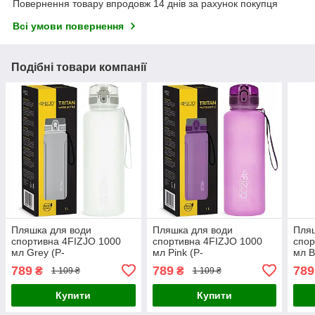
Повернення товару впродовж 14 днів за рахунок покупця
Всі умови повернення
Подібні товари компанії
Пляшка для води
Пляшка для води
Пляш
спортивна 4FIZJO 1000
спортивна 4FIZJO 1000
спор
мл Grey (P-
мл Pink (P-
мл B
5905973404273)
5905973403764)
590
789
789
789
₴
₴
1 109 ₴
1 109 ₴
Купити
Купити