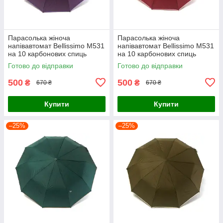
Парасолька жіноча
Парасолька жіноча
напівавтомат Bellissimo M531
напівавтомат Bellissimo M531
на 10 карбонових спиць
на 10 карбонових спиць
Фіолетова з бузковою
Червона з рожевою
Готово до відправки
Готово до відправки
облямівкою смужкою
облямівкою смужкою
500
500
₴
₴
670 ₴
670 ₴
Купити
Купити
–25%
–25%