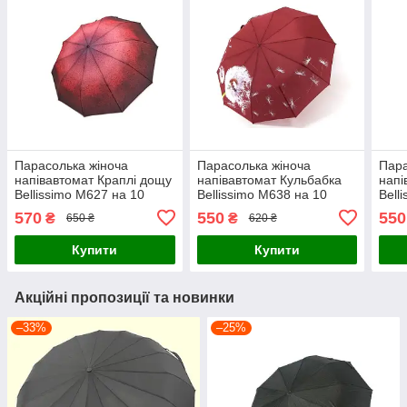
Парасолька жіноча
Парасолька жіноча
Пара
напівавтомат Краплі дощу
напівавтомат Кульбабка
напі
Bellissimo M627 на 10
Bellissimo M638 на 10
Bell
карбонових спиць з
карбонових спиць
карб
570
550
550
₴
₴
650 ₴
620 ₴
краплями Червоний
Кульбаби Червоний
Куль
Купити
Купити
Акційні пропозиції та новинки
–33%
–25%