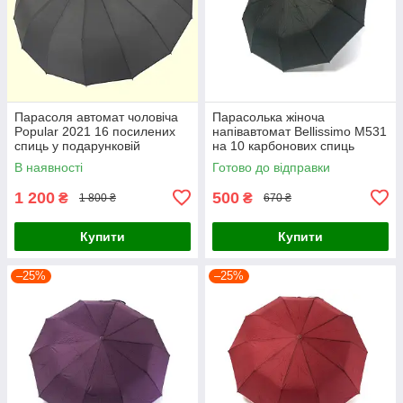
Парасоля автомат чоловіча
Парасолька жіноча
Popular 2021 16 посилених
напівавтомат Bellissimo M531
спиць у подарунковій
на 10 карбонових спиць
упаковці купол 106 см
Чорний з сірою облямівкою
В наявності
Готово до відправки
Чорний
смужкою
1 200
500
₴
₴
1 800 ₴
670 ₴
Купити
Купити
–25%
–25%