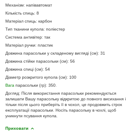
Механізм: напівавтомат
Кількість спиць: 8
Матеріал спиць: карбон
Тип тканини купола: поліестер
Система антивітер: так
Матеріал ручки: пластик
Довжина парасольки у складеному вигляді (см): 31
Довжина стійки парасольки (см): 56
Довжина спиці (см): 54
Діаметр розкритого купола (см): 100
Вага
парасольки (гр): 350.
Догляд: Після використання парасольки рекомендується
залишати Вашу парасольку відкритою до повного висихання і
тільки після цього приберіть її в чохол, це продовжить строк
експлуатації парасольки. Носіть парасольку в чохлі, щоб
уникнути псування купола.
Приховати