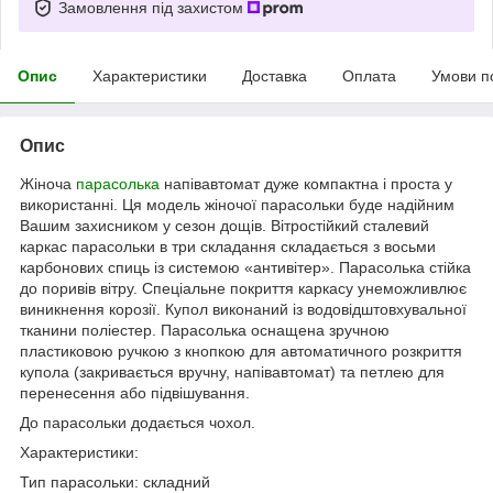
Замовлення під захистом
Опис
Характеристики
Доставка
Оплата
Умови п
Опис
Жіноча
парасолька
напівавтомат дуже компактна і проста у
використанні. Ця модель жіночої парасольки буде надійним
Вашим захисником у сезон дощів. Вітростійкий сталевий
каркас парасольки в три складання складається з восьми
карбонових спиць із системою «антивітер». Парасолька стійка
до поривів вітру. Спеціальне покриття каркасу унеможливлює
виникнення корозії. Купол виконаний із водовідштовхувальної
тканини поліестер. Парасолька оснащена зручною
пластиковою ручкою з кнопкою для автоматичного розкриття
купола (закривається вручну, напівавтомат) та петлею для
перенесення або підвішування.
До парасольки додається чохол.
Характеристики:
Тип парасольки: складний