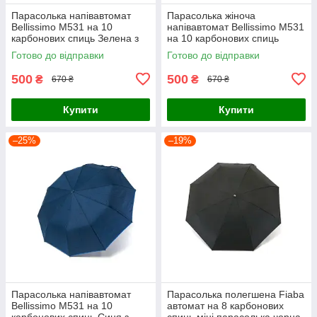
Парасолька напівавтомат
Парасолька жіноча
Bellissimo M531 на 10
напівавтомат Bellissimo M531
карбонових спиць Зелена з
на 10 карбонових спиць
коричневою облямівкою
Коричнева з бежевою
Готово до відправки
Готово до відправки
смужкою
облямівкою смужкою
500
500
₴
₴
670 ₴
670 ₴
Купити
Купити
–25%
–19%
Парасолька напівавтомат
Парасолька полегшена Fiaba
Bellissimo M531 на 10
автомат на 8 карбонових
карбонових спиць Синя з
спиць міні парасолька чорна